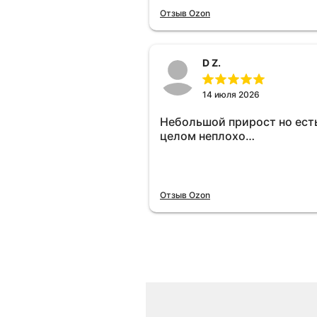
отключу и посмотрю, что б
Отзыв Ozon
😁.
D Z.
14 июля 2026
Небольшой прирост но есть
целом неплохо…
Отзыв Ozon