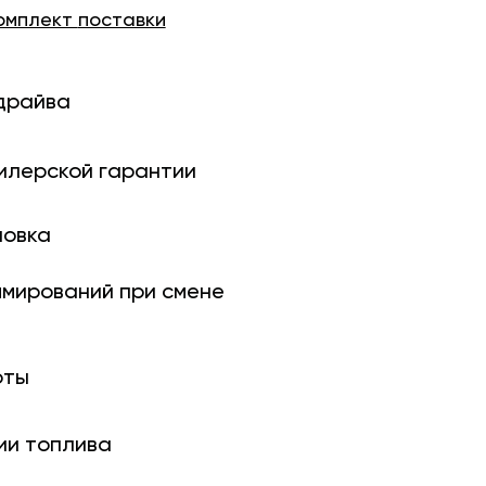
омплект
поставки
драйва
илерской гарантии
новка
ми­рований при смене
оты
ии топлива