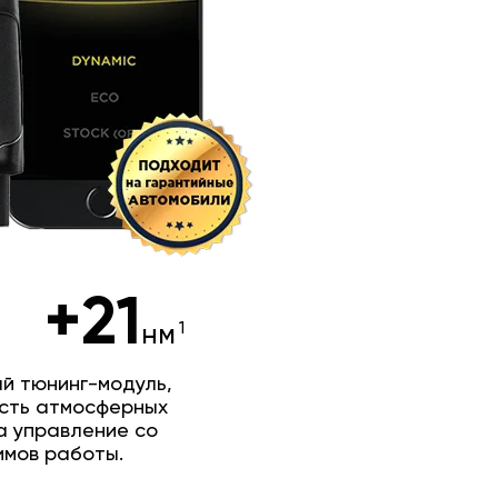
+21
нм
й тюнинг-модуль,
сть атмосферных
а управление со
имов работы.