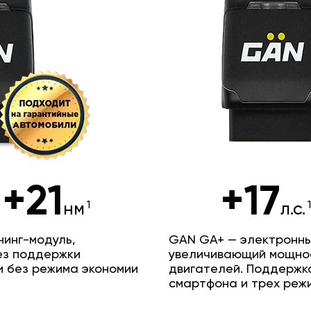
+21
+17
нм
л.с.
инг-модуль,
GAN GA+ — электронны
ез поддержки
увеличивающий мощно
и без режима экономии
двигателей. Поддержк
смартфона и трех реж