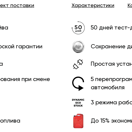
лект
поставки
Характеристики
К
йва
50 дней тест-
рской гарантии
Сохранение д
а
Простая уста
рования при смене
5 перепрограм
автомобиля
3 режима раб
топлива
До 15% эконом