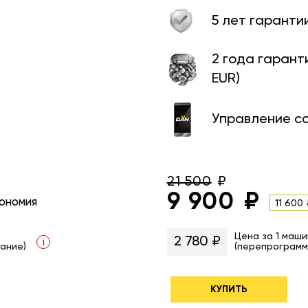
5 лет гаранти
2 года гарант
EUR)
Управление с
21 500
9 900
ономия
11 600
Цена за 1 маши
2 780 ₽
i
ание)
(перепрограмм
КУПИТЬ