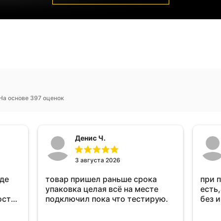
На основе 397 оценок
Денис Ч.
3 августа 2026
оде
товар пришел раньше срока
при 
упаковка целая всё на месте
есть,
ост
подключил пока что тестирую.
без 
ень