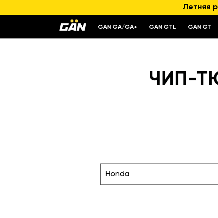
Летняя р
GAN GA/GA+
GAN GTL
GAN GT
ЧИП-ТЮ
Honda