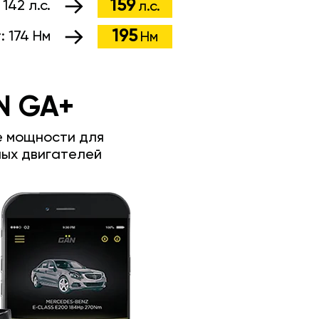
159
:
142 л.с.
л.с.
195
т:
174 Нм
Нм
N GA+
е мощности для
ых двигателей