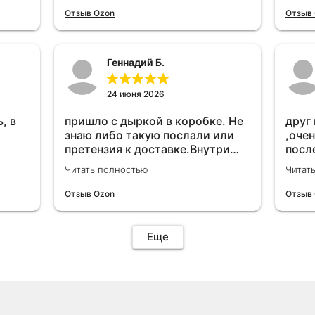
удет
Отзыв Ozon
Отзыв
Геннадий Б.
24 июня 2026
, в
пришло с дыркой в коробке. Не
друг
знаю либо такую послали или
,очен
претензия к доставке.Внутри
посл
вроде всё цело. С первого раза
прио
Читать полностью
Читат
установить не получается не
мощн
знаю может интернет дурит.
Отзыв Ozon
Отзыв
Четыре звёзды за упаковку с
дыркой.Как опробую дополню
отзыв.Дополняю отзыв для
Еще
установки необходимо
подключить vpn на телефоне
иначе не качает без него. Как
поставил сразу всё
установилось по работе