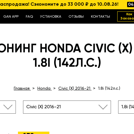
аспродажа! Сэкономите до 33 000 ₽ до 10.08.26!
04
Как
GAN APP
FAQ
УСТАНОВКА
ОТЗЫВЫ
КОНТАКТЫ
Заказа
НИНГ HONDA CIVIC (X) 
1.8I (142Л.С.)
Главная
Honda
Civic (X) 2016-21
1.8i (142л.с.)
Civic (X) 2016-21
1.8i (1