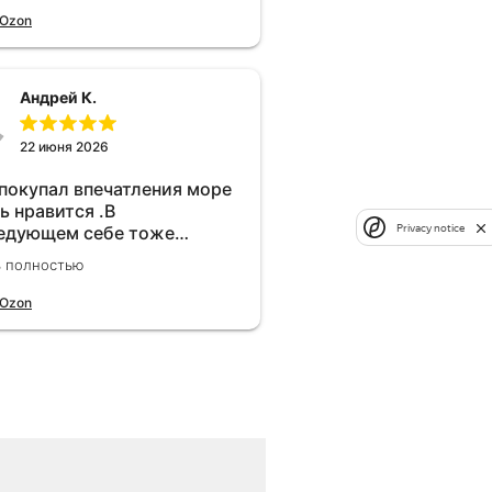
 Ozon
Андрей К.
22 июня 2026
 покупал впечатления море
ь нравится .В
Privacy notice
едующем себе тоже
брел.Реально прибавляет
ь полностью
ости!
 Ozon