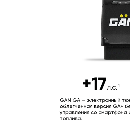
+17
л.с.
GAN GA — электронный тюн
облегченная версия GA+ б
управления со смартфона 
топлива.