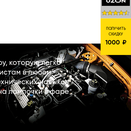
ПОЛУЧИТЬ
СКИДКУ
1000
у, которую легко
истам в любом
ехнических навыков
на лампочки в фаре