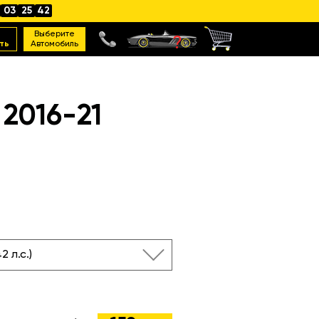
03
25
41
Выберите
ть
Автомобиль
2016-21
42 л.с.)