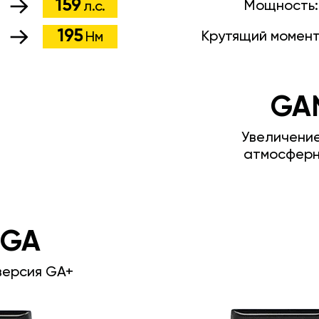
159
Мощность
л.с.
195
Крутящий момен
Нм
GA
Увеличени
атмосферн
 GA
версия GA+