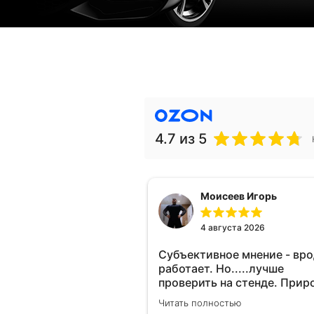
4.7
из 5
Моисеев Игорь
4 августа 2026
Субъективное мнение - вр
работает. Но.....лучше
проверить на стенде. Прир
10-12% "на глаз" уловить оч
Читать полностью
сложно. Покатаюсь, потом