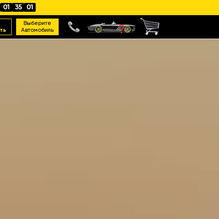
01
34
58
Выберите
ть
Автомобиль