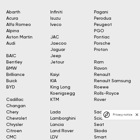
Abarth
Infiniti
Pagani
Acura
Isuzu
Perodua
Alfa Romeo
Iveco
Peugeot
Alpina
PGO
Aston Martin
JAC
Pontiac
Audi
Jaecoo
Porsche
Jaguar
Proton
BAIC
Jeep
Bentley
Jetour
Ram
BMW
Ravon
Brilliance
Kaiyi
Renault
Buick
KIA
Renault Samsung
BYD
King Long
Roewe
Koenigsegg
Rolls-Royce
Cadillac
KTM
Rover
Changan
Chery
Lada
Saab
Privacy notice
Chevrolet
Lamborghini
Scion
Chrysler
Lancia
Seat
Citroen
Land Rover
Skoda
CMC
LDV
Smart