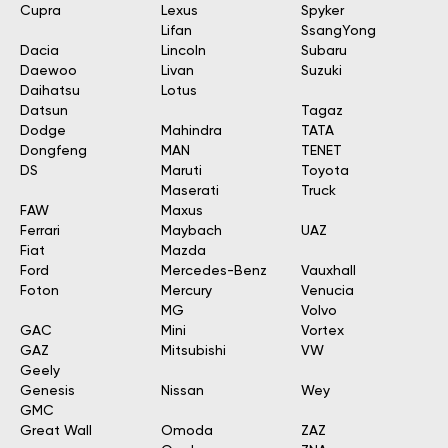
Cupra
Lexus
Spyker
Lifan
SsangYong
Dacia
Lincoln
Subaru
Daewoo
Livan
Suzuki
Daihatsu
Lotus
Datsun
Tagaz
Dodge
Mahindra
TATA
Dongfeng
MAN
TENET
DS
Maruti
Toyota
Maserati
Truck
FAW
Maxus
Ferrari
Maybach
UAZ
Fiat
Mazda
Ford
Mercedes-Benz
Vauxhall
Foton
Mercury
Venucia
MG
Volvo
GAC
Mini
Vortex
GAZ
Mitsubishi
VW
Geely
Genesis
Nissan
Wey
GMC
Great Wall
Omoda
ZAZ