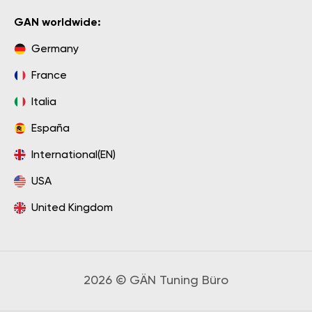
GAN worldwide:
Germany
France
Italia
España
International(EN)
USA
United Kingdom
2026 © GÄN Tuning Büro