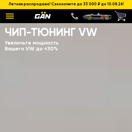
Летняя распродажа! Сэкономите до 33 000 ₽ до 10.08.26!
Модель
Объем и мощность ДВС
ЧИП-ТЮНИНГ VW
Увеличьте мощность
Вашего VW до +30%