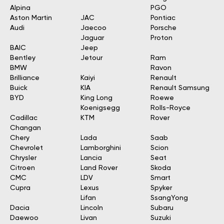
Alpina
PGO
Aston Martin
JAC
Pontiac
Audi
Jaecoo
Porsche
Jaguar
Proton
BAIC
Jeep
Bentley
Jetour
Ram
BMW
Ravon
Brilliance
Kaiyi
Renault
Buick
KIA
Renault Samsung
BYD
King Long
Roewe
Koenigsegg
Rolls-Royce
Cadillac
KTM
Rover
Changan
Chery
Lada
Saab
Chevrolet
Lamborghini
Scion
Chrysler
Lancia
Seat
Citroen
Land Rover
Skoda
CMC
LDV
Smart
Cupra
Lexus
Spyker
Lifan
SsangYong
Dacia
Lincoln
Subaru
Daewoo
Livan
Suzuki