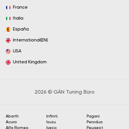
France
Italia
España
International(EN)
USA
United Kingdom
2026 © GÄN Tuning Büro
Abarth
Infiniti
Pagani
Acura
Isuzu
Perodua
Alfa Romeo
Iveco
Peugeot