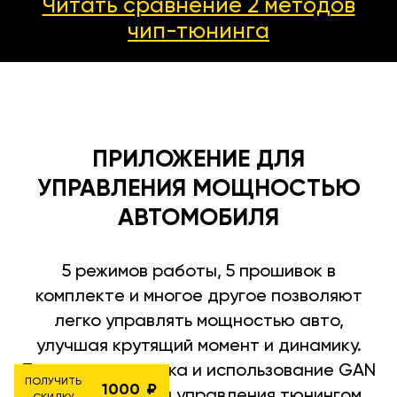
Читать сравнение 2 методов
чип-тюнинга
ПРИЛОЖЕНИЕ ДЛЯ
УПРАВЛЕНИЯ МОЩНОСТЬЮ
АВТОМОБИЛЯ
5 режимов работы, 5 прошивок в
комплекте и многое другое позволяют
легко управлять мощностью авто,
улучшая крутящий момент и динамику.
Простая установка и использование GAN
ПОЛУЧИТЬ
1000
приложения для управления тюнингом