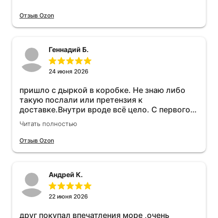
Отзыв Ozon
Геннадий Б.
24 июня 2026
пришло с дыркой в коробке. Не знаю либо
такую послали или претензия к
доставке.Внутри вроде всё цело. С первого
раза установить не получается не знаю
Читать полностью
может интернет дурит. Четыре звёзды за
упаковку с дыркой.Как опробую дополню
Отзыв Ozon
отзыв.Дополняю отзыв для установки
необходимо подключить vpn на телефоне
иначе не качает без него. Как поставил сразу
Андрей К.
всё установилось по работе устройства
дополню позже ещё не проехал 120
км.Дополняю после пробега 120 км
22 июня 2026
действительно работает провалов нет разгон
друг покупал впечатления море ,очень
более энергичный расход не