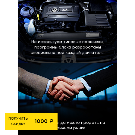
Не используем типовые прошивки,
программы блока разработаны
специально под каждый двигатель.
ПОЛУЧИТЬ
1000
Блок GAN всегда можно продать на
СКИДКУ
вторичном рынке.