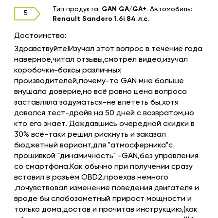
Тип продукта:
GAN GA/GA+
.
Автомобиль:
5
Renault Sandero 1.6i 84 л.с.
Достоинства:
Здравствуйте!Изучал этот вопрос в течение года
наверное,читал отзывы,смотрел видео,изучал
коробочки-боксы различных
производителей,почему-то GAN мне больше
внушала доверие,но всё равно цена вопроса
заставляла задуматься-не влететь бы,хотя
давался тест-драйв на 50 дней с возвратом,но
кто его знает. Дождавшись очередной скидки в
30% всё-таки решил рискнуть и заказал
бюджетный вариант,для "атмосферника"с
прошивкой "динамичность" -GAN,без управления
со смартфона.Как обычно при получении сразу
вставил в разъём OBD2,проехав немного
,почувствовал изменение поведения двигателя и
вроде бы слабозаметный прирост мощности и
только дома,достав и прочитав инструкцию,(как