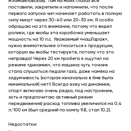
м.Измайловская). Там на моих глазах все
поставили, закрепили и напомнили, что после
первого запуска чип начинает работать в полную
силу минут через 30-40 или 20-30 км. Я особо
обращаю на это внимание, потому что видел
ролики, где якобы эта коробочка уменьшает
мощность на 10 л.с. Уважаемый «нашГараж»,
нужно внимательнее относиться к продукции,
которую вы якобы тестируете, потому что это
неправда! Через 20 км пробега я ощутил на
режиме «динамик», что машина чуть точнее
стала слушаться педали газа, даже намёка на
задумчивость (которая изначально в бмв была
минимальной) нет!! Всегда езжу на динамике,
спорт включаю очень редко, под настроение,
хоть и предпочитаю активный режим
передвижения) расход топлива увеличился на 0.4
л/100 км (был средний по компу 9.8, стал 10.2).
Недостатки: