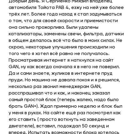
Добрый день. Я Сергиенко Михаил владелец
автомобиля Тойота РАВ 4, езжу на ней уже более
трёх лет. Более года назад я стал задумываться
о том, что для своей скорости и приемистости
она сильно прожорлива. Были удалены
катализаторы, заменены свечи, фильтра, датчики
в общем делалось всё что было в моих силах. Не
скрою, некоторые улучшения происходили но
того чего я хотел всё равно не получалось.
Просматривая интернет я наткнулся на сайт
GAN, ну как всегда сначала я в него не поверил.
Да и сами знаете, жуликов в интернете пруд
пруди. Но машина не давала покоя и я решился,
несколько раз звонил менеджерам GAN,
расспрашивал что и как, и наконец заказал
самый простой блок (теперь жалею, надо было
брать GAN+). Ждал примерно неделю и блок был
у меня в руках. На сайте ещё раз посмотрел как
его ставить ( просто воткнуть на заведенном
двигателе), вставил, подождал 50 секунд и
вперед. Испытать возможности блока хотелось