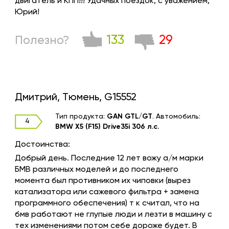
двигатель и КПП!!! Удачных поездок, с уважением,
Юрий!
133
29
Полезно?
Дмитрий, Тюмень, G15552
Тип продукта:
GAN GTL/GT
.
Автомобиль:
4
BMW X5 (F15) Drive35i 306 л.с.
Достоинства:
Добрый день. Последние 12 лет вожу а/м марки
БМВ различных моделей и до последнего
момента был противником их чиповки (вырез
катализатора или сажевого фильтра + замена
программного обеспечения) т к считал, что на
бмв работают не глупые люди и лезти в машину с
тех изменениями потом себе дороже будет. В