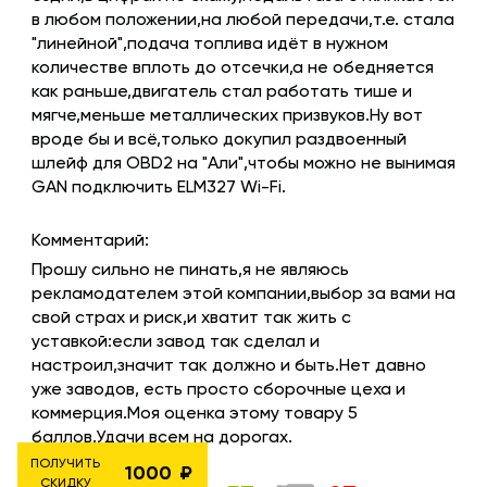
в любом положении,на любой передачи,т.е. стала
"линейной",подача топлива идёт в нужном
количестве вплоть до отсечки,а не обедняется
как раньше,двигатель стал работать тише и
мягче,меньше металлических призвуков.Ну вот
вроде бы и всё,только докупил раздвоенный
шлейф для OBD2 на "Али",чтобы можно не вынимая
GAN подключить ELM327 Wi-Fi.
Комментарий:
Прошу сильно не пинать,я не являюсь
рекламодателем этой компании,выбор за вами на
свой страх и риск,и хватит так жить с
уставкой:если завод так сделал и
настроил,значит так должно и быть.Нет давно
уже заводов, есть просто сборочные цеха и
коммерция.Моя оценка этому товару 5
баллов.Удачи всем на дорогах.
ПОЛУЧИТЬ
1000
СКИДКУ