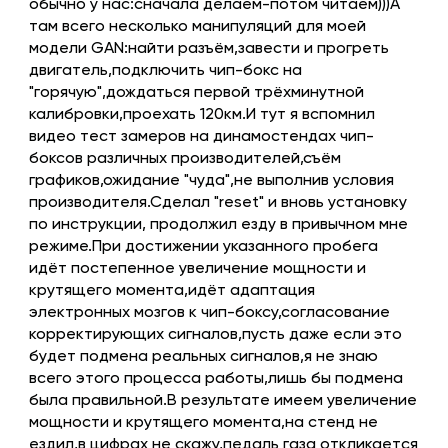
обычно у нас:сначала делаем-потом читаем)))А
там всего несколько манипуляций для моей
модели GAN:найти разъём,завести и прогреть
двигатель,подключить чип-бокс на
"горячую",дождаться первой трёхминутной
калибровки,проехать 120км.И тут я вспомнил
видео тест замеров на динамостендах чип-
боксов различных производителей,съём
графиков,ожидание "чуда",не выполнив условия
производителя.Сделал "reset" и вновь установку
по инструкции, продолжил езду в привычном мне
режиме.При достижении указанного пробега
идёт постепенное увеличение мощности и
крутящего момента,идёт адаптация
электронных мозгов к чип-боксу,согласование
корректирующих сигналов,пусть даже если это
будет подмена реальных сигналов,я не знаю
всего этого процесса работы,лишь бы подмена
была правильной.В результате имеем увеличение
мощности и крутящего момента,на стенд не
ездил,в цифрах не скажу,педаль газа откликается