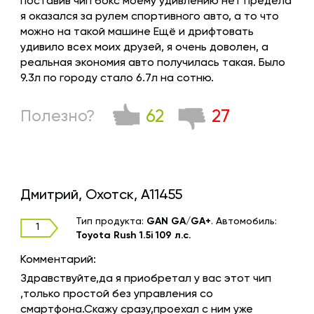
поставив чип бокс моему удивлению нет предела
я оказался за рулем спортивного авто, а то что
можно на такой машине Ещё и дрифтовать
удивило всех моих друзей, я очень доволен, а
реальная экономия авто получилась такая. Было
9.3л по городу стало 6.7л на сотню.
62
27
Полезно?
Дмитрий, Охотск, A11455
Тип продукта:
GAN GA/GA+
.
Автомобиль:
1
Toyota Rush 1.5i 109 л.с.
Комментарий:
Здравствуйте,да я приобретал у вас этот чип
,только простой без управления со
смартфона.Скажу сразу,проехал с ним уже