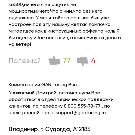
км500,ничего я не ощутил,ни
мощности,ничего.Что с ним,что без него
одинаково. У меня тойота раш,чип был уже
настроен под эту машину,жёлтая лампочка
мигает,все как в инструкции,но эффекта ноль.Я
бы оценку и 1не поставил,только минус и деньги
на ветер!
77
4
Полезно?
Комментарии GAN Tuning Buro:
Уважаемый Дмитрий, рекомендуем Вам
обратиться в отдел технической поддержки
клиентов, по телефону 8 800 555-78-77 , по
электронной почте support@gantuning.ru
Владимир, г. Судогда, A12185