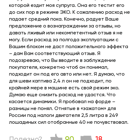
которой ездит моя супруга. Она его тестит его
до сих пор в режиме ЭКО. К сожалению расход не
падает средний пока. Конечно, радует Ваше
предложение о вознаграждении за отзывы, но
давать лживый или некомпетентный отзыв я не
могу. Если расход за полгода эксплуатации с
Вашим блоком не даст положительного эффекта
– дам Вам соответствующий отзыв. Я
подозреваю, что Вы вводите в заблуждение
покупателя, конкретно чтоб он понимал,
подходит он под его авто или нет. Я думаю, что
для шеви каптива 2,4 л он не подходит, по
крайней мере в машине есть свой режим эко.
Думаю еще снизить расход не удастся. Что
касается динамики. Я пробовал на форде –
разницы не понял. Отнятые в «зажатом» для
России под налоги двигателя 2,5 литра в 249
лошадиных сил отобранные 40 не почувствовал.
90
18
Полезно?