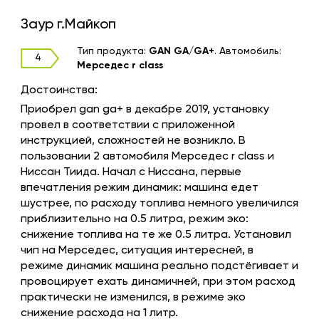
Заур г.Майкоп
Тип продукта:
GAN GA/GA+
.
Автомобиль:
4
Мерседес r class
Достоинства:
Приобрел gan ga+ в декабре 2019, установку
провел в соответствии с приложенной
инструкцией, сложностей не возникло. В
пользовании 2 автомобиля Мерседес r class и
Ниссан Тиида. Начал с Ниссана, первые
впечатления режим динамик: машина едет
шустрее, по расходу топлива немного увеличился
приблизительно на 0.5 литра, режим эко:
снижение топлива на те же 0.5 литра. Установил
чип на Мерседес, ситуация интересней, в
режиме динамик машина реально подстёгивает и
провоцирует ехать динамичней, при этом расход
практически не изменился, в рeжиме эко
снижение расхода на 1 литр.