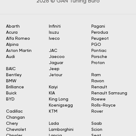
2026 © GÄN Tuning Büro
Abarth
Infiniti
Pagani
Acura
Isuzu
Perodua
Alfa Romeo
Iveco
Peugeot
Alpina
PGO
Aston Martin
JAC
Pontiac
Audi
Jaecoo
Porsche
Jaguar
Proton
BAIC
Jeep
Bentley
Jetour
Ram
BMW
Ravon
Brilliance
Kaiyi
Renault
Buick
KIA
Renault Samsung
BYD
King Long
Roewe
Koenigsegg
Rolls-Royce
Cadillac
KTM
Rover
Changan
Chery
Lada
Saab
Chevrolet
Lamborghini
Scion
Chrysler
Lancia
Seat