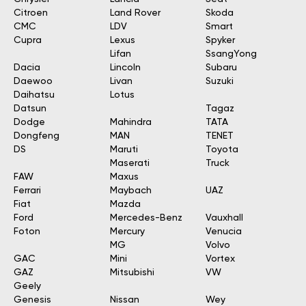
Citroen
Land Rover
Skoda
CMC
LDV
Smart
Cupra
Lexus
Spyker
Lifan
SsangYong
Dacia
Lincoln
Subaru
Daewoo
Livan
Suzuki
Daihatsu
Lotus
Datsun
Tagaz
Dodge
Mahindra
TATA
Dongfeng
MAN
TENET
DS
Maruti
Toyota
Maserati
Truck
FAW
Maxus
Ferrari
Maybach
UAZ
Fiat
Mazda
Ford
Mercedes-Benz
Vauxhall
Foton
Mercury
Venucia
MG
Volvo
GAC
Mini
Vortex
GAZ
Mitsubishi
VW
Geely
Genesis
Nissan
Wey