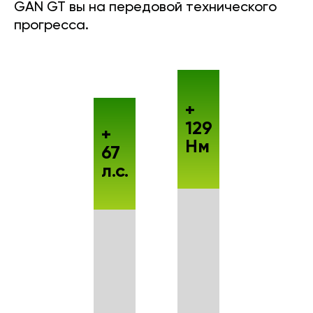
GAN GT вы на передовой технического
прогресса.
+
129
+
Нм
67
л.с.