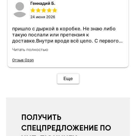
Геннадий Б.
24 июня 2026
пришло с дыркой в коробке. Не знаю либо
такую послали или претензия к
доставке.Внутри вроде всё цело. С первого
раза установить не получается не знаю
Читать полностью
может интернет дурит. Четыре звёзды за
упаковку с дыркой.Как опробую дополню
Отзыв Ozon
отзыв.Дополняю отзыв для установки
необходимо подключить vpn на телефоне
иначе не качает без него. Как поставил сразу
Еще
всё установилось по работе устройства
дополню позже ещё не проехал 120
км.Дополняю после пробега 120 км
действительно работает провалов нет разгон
более энергичный расход не
увеличился.Всем рекомендую к покупке.
ПОЛУЧИТЬ
СПЕЦПРЕДЛОЖЕНИЕ ПО