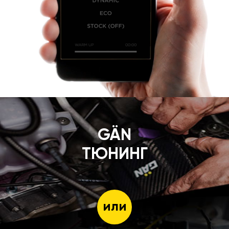
GÄN
ТЮНИНГ
или