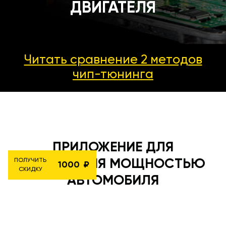
ДВИГАТЕЛЯ
Читать сравнение 2 методов
чип-тюнинга
ПРИЛОЖЕНИЕ ДЛЯ
УПРАВЛЕНИЯ МОЩНОСТЬЮ
ПОЛУЧИТЬ
1000
СКИДКУ
АВТОМОБИЛЯ
5 режимов работы, 5 прошивок в
комплекте и многое другое позволяют