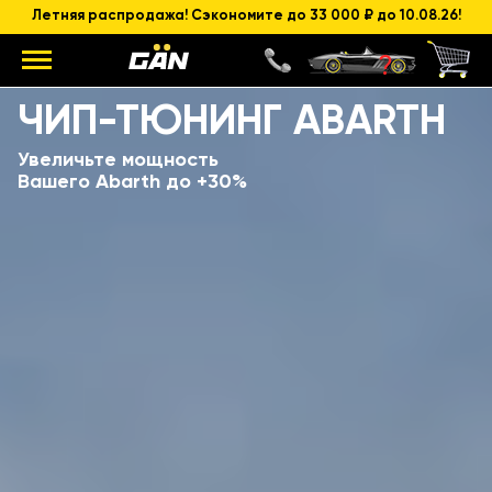
Летняя распродажа! Сэкономите до 33 000 ₽ до 10.08.26!
Модель
Объем и мощность ДВС
ЧИП-ТЮНИНГ ABARTH
Увеличьте мощность
Вашего Abarth до +30%