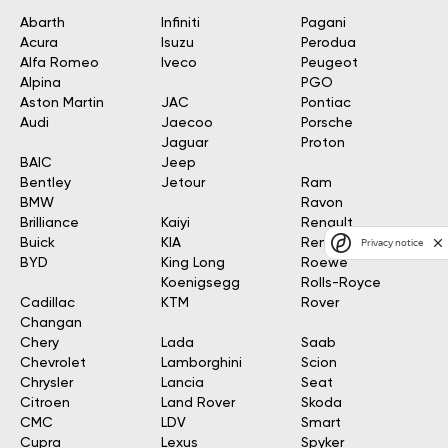
Abarth
Infiniti
Pagani
Acura
Isuzu
Perodua
Alfa Romeo
Iveco
Peugeot
Alpina
PGO
Aston Martin
JAC
Pontiac
Audi
Jaecoo
Porsche
Jaguar
Proton
BAIC
Jeep
Bentley
Jetour
Ram
BMW
Ravon
Brilliance
Kaiyi
Renault
Buick
KIA
Renault Samsung
Privacy notice
BYD
King Long
Roewe
Koenigsegg
Rolls-Royce
Cadillac
KTM
Rover
Changan
Chery
Lada
Saab
Chevrolet
Lamborghini
Scion
Chrysler
Lancia
Seat
Citroen
Land Rover
Skoda
CMC
LDV
Smart
Cupra
Lexus
Spyker