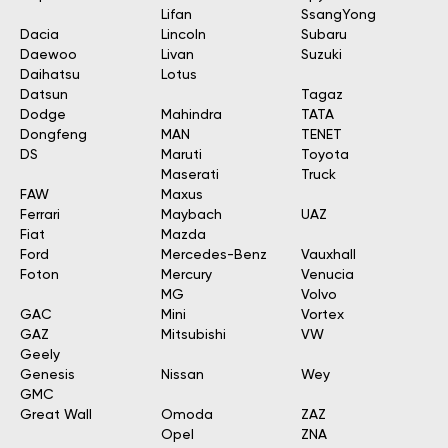
Lifan
SsangYong
Dacia
Lincoln
Subaru
Daewoo
Livan
Suzuki
Daihatsu
Lotus
Datsun
Tagaz
Dodge
Mahindra
TATA
Dongfeng
MAN
TENET
DS
Maruti
Toyota
Maserati
Truck
FAW
Maxus
Ferrari
Maybach
UAZ
Fiat
Mazda
Ford
Mercedes-Benz
Vauxhall
Foton
Mercury
Venucia
MG
Volvo
GAC
Mini
Vortex
GAZ
Mitsubishi
VW
Geely
Genesis
Nissan
Wey
GMC
Great Wall
Omoda
ZAZ
Opel
ZNA