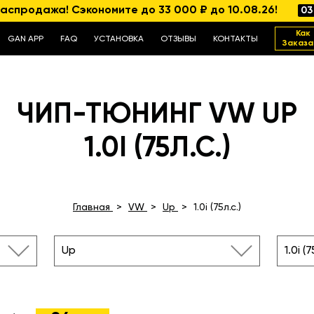
аспродажа! Сэкономите до 33 000 ₽ до 10.08.26!
03
Как
GAN APP
FAQ
УСТАНОВКА
ОТЗЫВЫ
КОНТАКТЫ
Заказа
ЧИП-ТЮНИНГ VW UP
1.0I (75Л.С.)
Главная
VW
Up
1.0i (75л.с.)
Up
1.0i (7