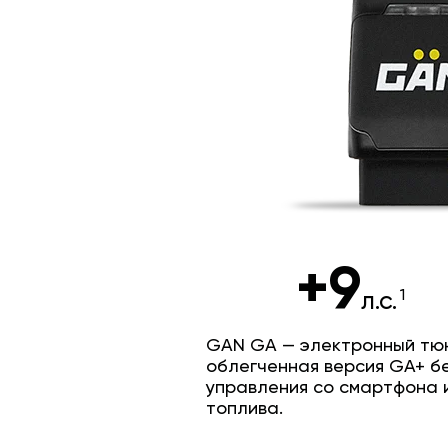
+9
л.с.
GAN GA — электронный тюн
облегченная версия GA+ б
управления со смартфона 
топлива.