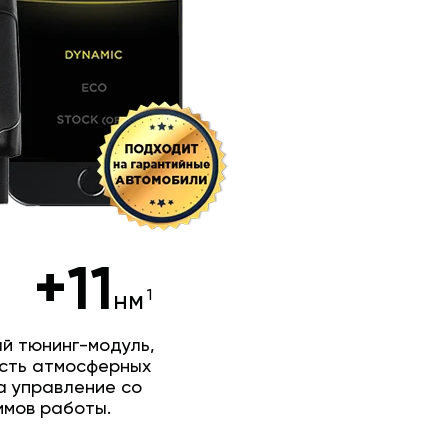
+11
нм
й тюнинг-модуль,
сть атмосферных
а управление со
имов работы.