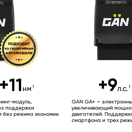
+11
+9
нм
л.с.
инг-модуль,
GAN GA+ — электронны
ез поддержки
увеличивающий мощно
и без режима экономии
двигателей. Поддержк
смартфона и трех реж