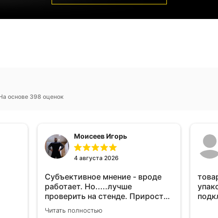
На основе 398 оценок
Моисеев Игорь
4 августа 2026
Субъективное мнение - вроде
това
работает. Но.....лучше
упак
проверить на стенде. Прирост
подк
10-12% "на глаз" уловить очень
Читать полностью
сложно. Покатаюсь, потом