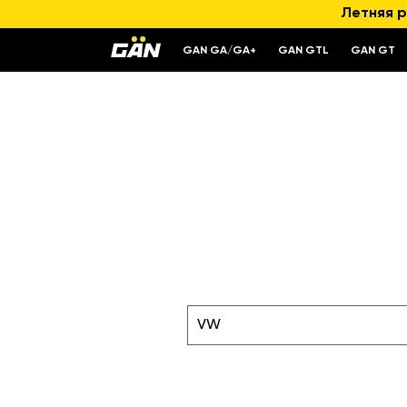
Летняя р
GAN GA/GA+
GAN GTL
GAN GT
VW