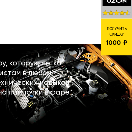
ПОЛУЧИТЬ
СКИДКУ
1000
у, которую легко
истам в любом
ехнических навыков
на лампочки в фаре