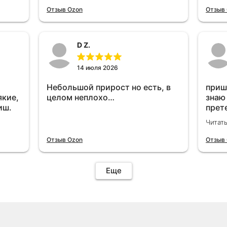
отключу и посмотрю, что будет
Отзыв Ozon
Отзыв
😁.
D Z.
14 июля 2026
Небольшой прирост но есть, в
приш
якие,
целом неплохо…
знаю
иш.
прет
вроде
Читат
уста
знаю
Отзыв Ozon
Отзыв
Четы
дырк
отзыв
Еще
уста
подк
иначе
пост
уста