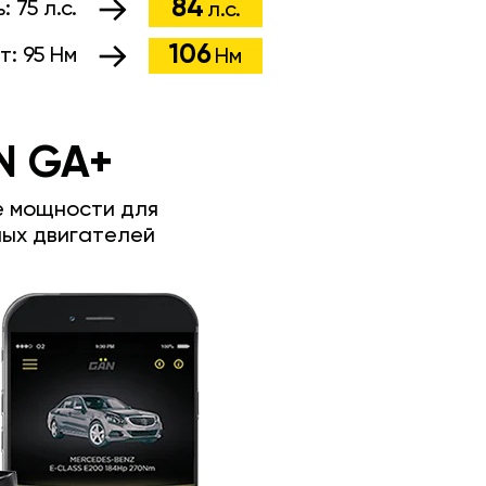
84
ь:
75 л.с.
л.с.
106
т:
95 Нм
Нм
N GA+
е мощности для
ых двигателей