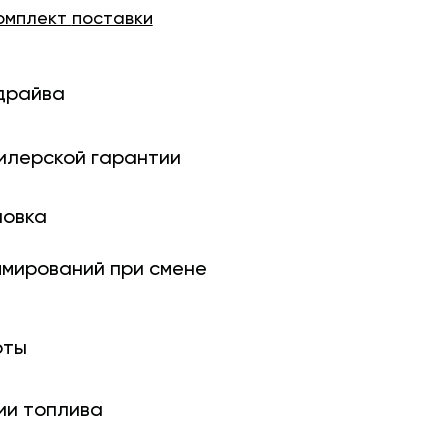
омплект
поставки
драйва
илерской гарантии
новка
ми­рований при смене
оты
ии топлива