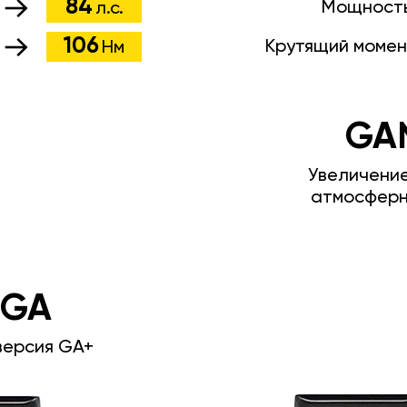
84
Мощност
л.с.
106
Крутящий момен
Нм
GA
Увеличени
атмосферн
 GA
версия GA+