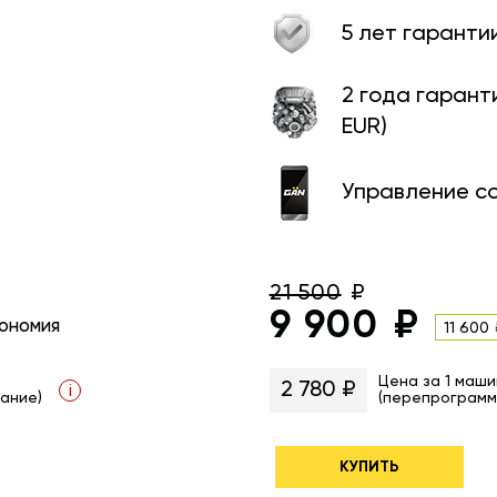
5 лет гаранти
2 года гарант
EUR)
Управление с
21 500
9 900
ономия
11 600
Цена за 1 маши
2 780 ₽
i
ание)
(перепрограмм
КУПИТЬ