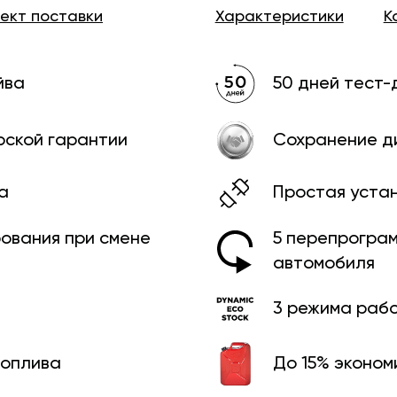
лект
поставки
Характеристики
К
йва
50 дней тест-
рской гарантии
Сохранение д
а
Простая уста
рования при смене
5 перепрограм
автомобиля
3 режима раб
топлива
До 15% эконом