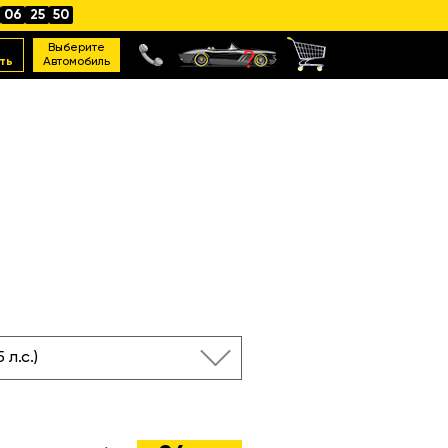
06
25
49
Выберите
ть
Автомобиль
5 л.с.)