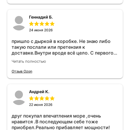
Геннадий Б.
24 июня 2026
пришло с дыркой в коробке. Не знаю либо
такую послали или претензия к
доставке.Внутри вроде всё цело. С первого
раза установить не получается не знаю
Читать полностью
может интернет дурит. Четыре звёзды за
упаковку с дыркой.Как опробую дополню
Отзыв Ozon
отзыв.Дополняю отзыв для установки
необходимо подключить vpn на телефоне
иначе не качает без него. Как поставил сразу
Андрей К.
всё установилось по работе устройства
дополню позже ещё не проехал 120
км.Дополняю после пробега 120 км
22 июня 2026
действительно работает провалов нет разгон
друг покупал впечатления море ,очень
более энергичный расход не
нравится .В последующем себе тоже
увеличился.Всем рекомендую к покупке.
приобрел.Реально прибавляет мощности!