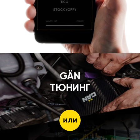
GÄN
ТЮНИНГ
или