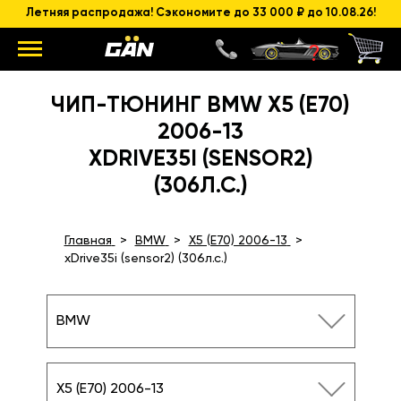
Летняя распродажа! Сэкономите до 33 000 ₽ до 10.08.26!
ЧИП-ТЮНИНГ BMW X5 (E70)
2006-13
XDRIVE35I (SENSOR2)
(306Л.С.)
Главная
BMW
X5 (E70) 2006-13
xDrive35i (sensor2) (306л.с.)
BMW
X5 (E70) 2006-13