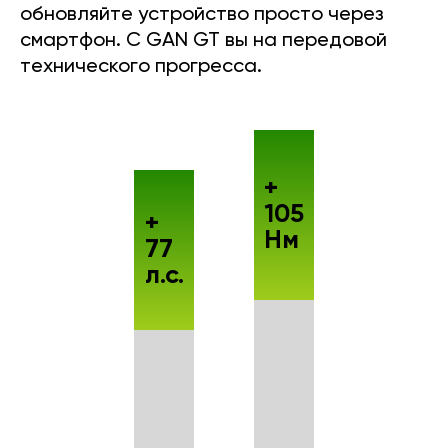
обновляйте устройство просто через
смартфон. С GAN GT вы на передовой
технического прогресса.
+
105
+
Нм
77
л.с.