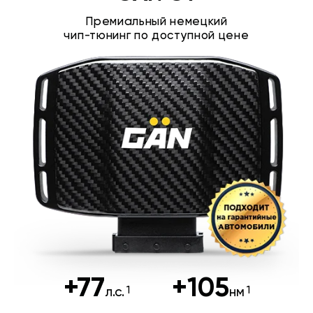
Премиальный немецкий
чип-тюнинг по доступной цене
+77
+105
л.с.
нм