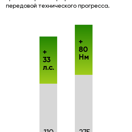
передовой технического прогресса.
+
80
+
Нм
33
л.с.