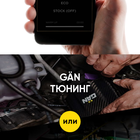
GÄN
ТЮНИНГ
или