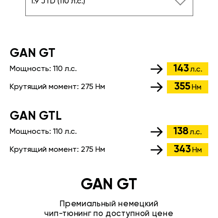
1.9 JTD (110 л.с.)
GАN GT
143
Мощность:
110 л.с.
л.с.
355
Крутящий момент:
275 Нм
Нм
GАN GTL
138
Мощность:
110 л.с.
л.с.
343
Крутящий момент:
275 Нм
Нм
GAN GT
Премиальный немецкий
чип-тюнинг по доступной цене