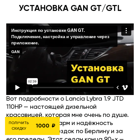
УСТАНОВКА GAN GT/GTL
Вот подробности о Lancia Lybra 1.9 JTD
110HP — настоящей дизельной
красавицей, которая мне очень по душе.
Её итальянский шарм и надёжность
ПОЛУЧИТЬ
1000
СКИДКУ
идеальны для поездок по Берлину и за
его пределы. Этот седан конца 90-х —