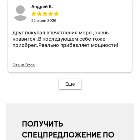
иначе не качает без него. Как поставил сразу
Андрей К.
всё установилось по работе устройства
дополню позже ещё не проехал 120
км.Дополняю после пробега 120 км
22 июня 2026
действительно работает провалов нет разгон
друг покупал впечатления море ,очень
более энергичный расход не
нравится .В последующем себе тоже
увеличился.Всем рекомендую к покупке.
приобрел.Реально прибавляет мощности!
Отзыв Ozon
Еще
ПОЛУЧИТЬ
СПЕЦПРЕДЛОЖЕНИЕ ПО