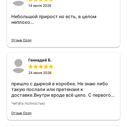
14 июля 2026
Небольшой прирост но есть, в целом
неплохо…
Отзыв Ozon
Геннадий Б.
24 июня 2026
пришло с дыркой в коробке. Не знаю либо
такую послали или претензия к
доставке.Внутри вроде всё цело. С первого
раза установить не получается не знаю
Читать полностью
может интернет дурит. Четыре звёзды за
упаковку с дыркой.Как опробую дополню
Отзыв Ozon
отзыв.Дополняю отзыв для установки
необходимо подключить vpn на телефоне