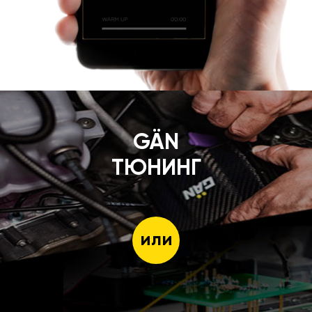
GÄN
ТЮНИНГ
или