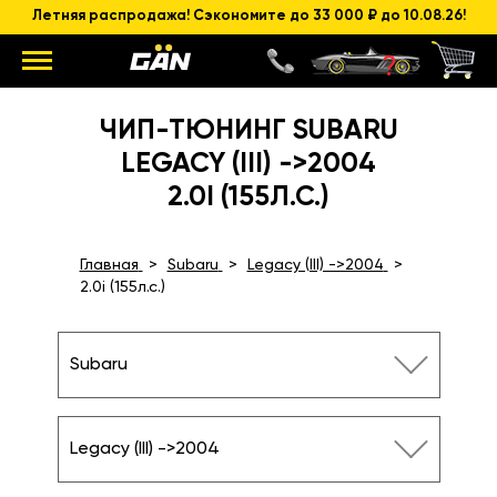
Летняя распродажа! Сэкономите до 33 000 ₽ до 10.08.26!
ЧИП-ТЮНИНГ SUBARU
LEGACY (III) ->2004
2.0I (155Л.С.)
Главная
Subaru
Legacy (III) ->2004
2.0i (155л.с.)
Subaru
Legacy (III) ->2004