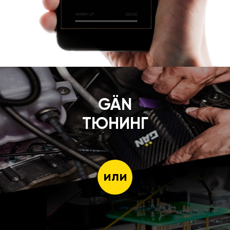
GÄN
ТЮНИНГ
или