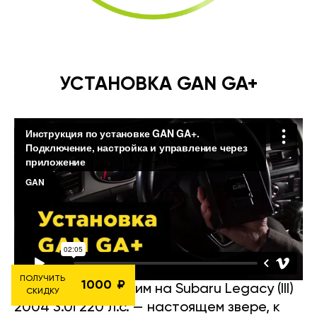
УСТАНОВКА GAN GA+
ПОЛУЧИТЬ
1000
Давайте посмотрим на Subaru Legacy (III)
СКИДКУ
2004 3.0i 220 л.с. — настоящем звере, к