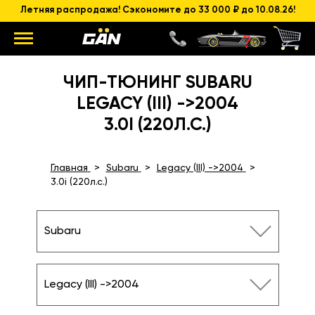
Летняя распродажа! Сэкономите до 33 000 ₽ до 10.08.26!
ЧИП-ТЮНИНГ SUBARU
LEGACY (III) ->2004
3.0I (220Л.С.)
Главная
Subaru
Legacy (III) ->2004
3.0i (220л.с.)
Subaru
Legacy (III) ->2004