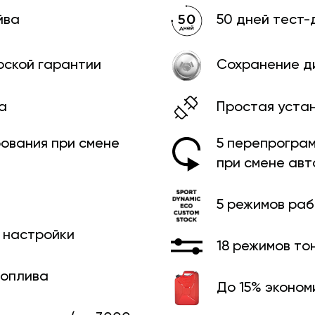
йва
50 дней тест-
рской гарантии
Сохранение д
а
Простая уста
ования при смене
5 перепрограм
при смене ав
5 режимов ра
й настройки
18 режимов то
топлива
До 15% эконом