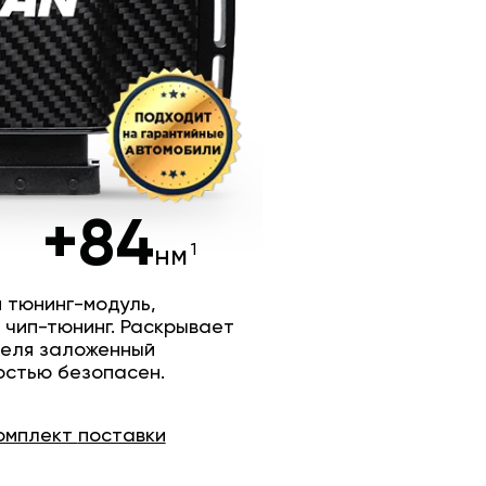
+84
нм
 тюнинг-модуль,
 чип-тюнинг. Раскрывает
теля заложенный
остью безопасен.
омплект
поставки