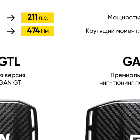
211
.
Мощность
л.с.
474
м
Крутящий момент
Нм
GTL
GA
я версия
Премиаль
GAN GT
чип-тюнинг п