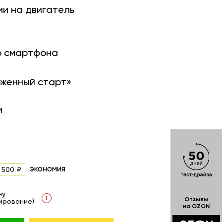
ии на двигатель
о смартфона
оженный старт»
и
экономия
 500
ну
i
Отзывы
ирование)
на OZON