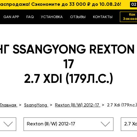
аспродажа! Сэкономите до 33 000 ₽ до 10.08.26!
02
Как
GAN APP
FAQ
УСТАНОВКА
ОТЗЫВЫ
КОНТАКТЫ
Заказа
 SSANGYONG REXTON (I
17
2.7 XDI (179Л.С.)
Главная
SsangYong
Rexton (III/W) 2012-17
2.7 Xdi (179л.с.)
Rexton (III/W) 2012-17
2.7 Xd