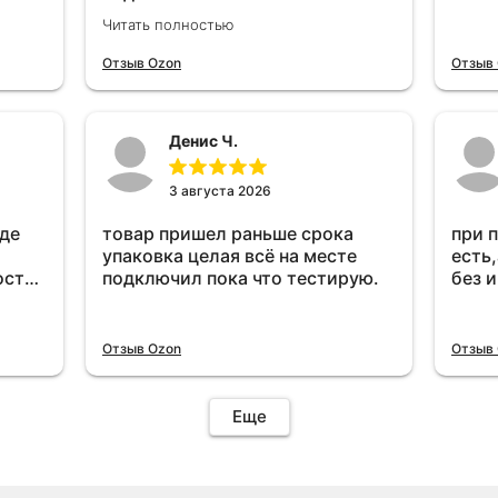
тестирую.проработал месяц и
Читать полностью
всё перестал работать
прибавился расход топлива ,
Отзыв Ozon
Отзыв
очень жаль деньги на ветер
Денис Ч.
3 августа 2026
оде
товар пришел раньше срока
при 
упаковка целая всё на месте
есть,
ост
подключил пока что тестирую.
без 
ень
удет
Отзыв Ozon
Отзыв
Еще