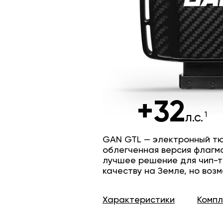
+32
л.с.
GAN GTL — электронный тю
облегченная версия флагм
лучшее решение для чип-т
качеству на Земле, но возм
Характеристики
Комп