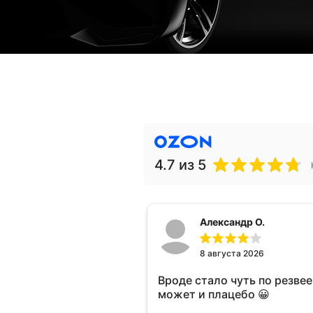
4.7
из 5
Александр О.
8 августа 2026
Вроде стало чуть по резвее 
может и плацебо 😀