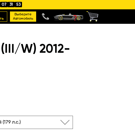
07
31
52
Выберите
ть
Автомобиль
II/W) 2012-
i (179 л.с.)