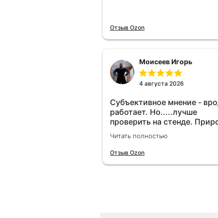
Отзыв Ozon
Моисеев Игорь
4 августа 2026
Субъективное мнение - вр
работает. Но.....лучше
проверить на стенде. Прир
10-12% "на глаз" уловить оч
Читать полностью
сложно. Покатаюсь, потом
отключу и посмотрю, что б
Отзыв Ozon
😁.