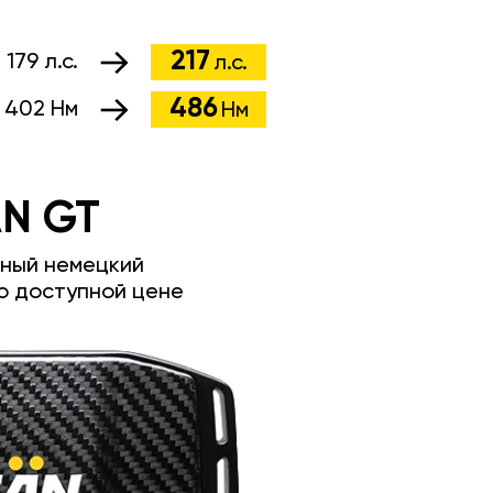
217
:
179 л.с.
л.с.
486
:
402 Нм
Нм
N GT
ный немецкий
о доступной цене