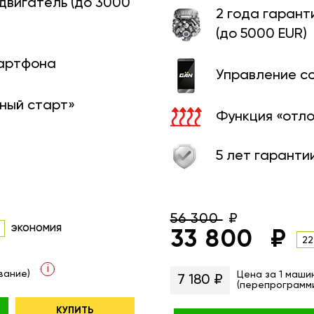
 двигатель (до 3000
2 года гарант
(до 5000 EUR)
мартфона
Управление с
ный старт»
Функция «отл
5 лет гаранти
56 300
экономия
33 800
22
i
вание)
Цена за 1 маши
7 180 ₽
(перепрограмм
КУПИТЬ