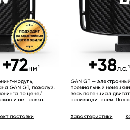
+72
+38
нм
л.с.
нинг-модуль,
GAN GT — электронный
ана GAN GT, пожалуй,
премиальный немецкий
юнинга по цене/
весь потенциал двига
ожно и не только.
производителем. Полн
лект
поставки
Характеристики
К