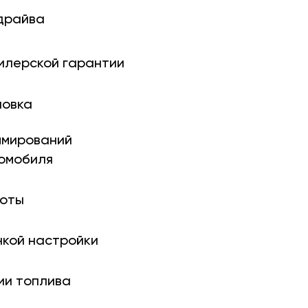
драйва
илерской гарантии
новка
ми­рований
томобиля
боты
нкой настройки
ии топлива