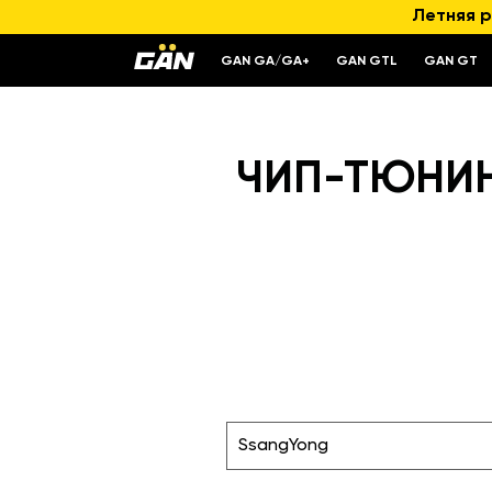
Летняя р
GAN GA/GA+
GAN GTL
GAN GT
ЧИП-ТЮНИНГ
SsangYong