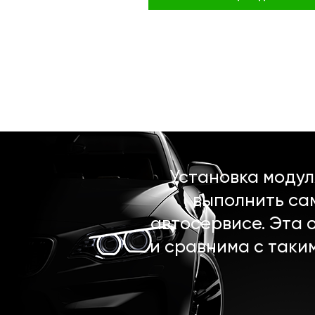
Установка моду
выполнить са
автосервисе. Эта 
и сравнима с таки