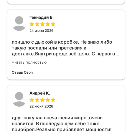
Геннадий Б.
24 июня 2026
пришло с дыркой в коробке. Не знаю либо
такую послали или претензия к
доставке.Внутри вроде всё цело. С первого
раза установить не получается не знаю
Читать полностью
может интернет дурит. Четыре звёзды за
упаковку с дыркой.Как опробую дополню
Отзыв Ozon
отзыв.Дополняю отзыв для установки
необходимо подключить vpn на телефоне
иначе не качает без него. Как поставил сразу
Андрей К.
всё установилось по работе устройства
дополню позже ещё не проехал 120
км.Дополняю после пробега 120 км
22 июня 2026
действительно работает провалов нет разгон
друг покупал впечатления море ,очень
более энергичный расход не
нравится .В последующем себе тоже
увеличился.Всем рекомендую к покупке.
приобрел.Реально прибавляет мощности!