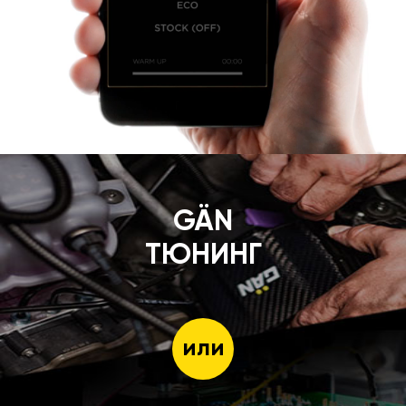
GÄN
ТЮНИНГ
или