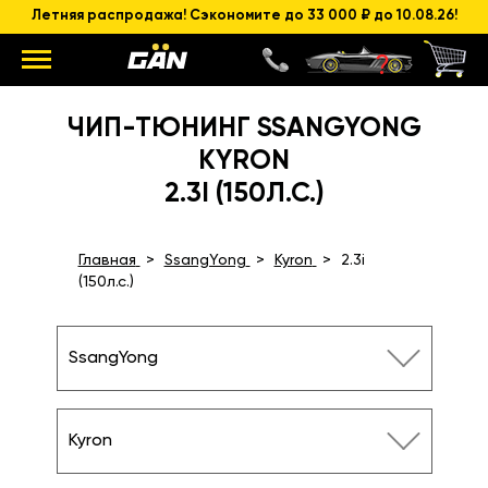
Летняя распродажа! Сэкономите до 33 000 ₽ до 10.08.26!
ЧИП-ТЮНИНГ SSANGYONG
KYRON
2.3I (150Л.С.)
Главная
SsangYong
Kyron
2.3i
(150л.с.)
SsangYong
Kyron