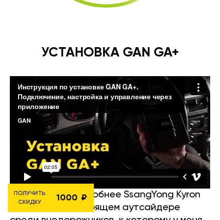
УСТАНОВКА GAN GA+
Рассмотрим подробнее SsangYong Kyron
ПОЛУЧИТЬ
1000
СКИДКУ
2.3i 150HP — настоящем аутсайдере