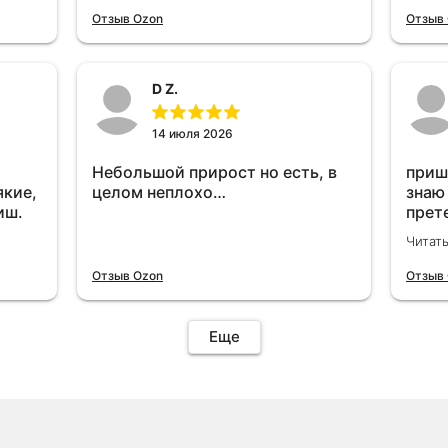
отключу и посмотрю, что будет
Отзыв Ozon
Отзыв
😁.
D Z.
14 июля 2026
Небольшой прирост но есть, в
приш
якие,
целом неплохо…
знаю
иш.
прет
вроде
Читат
уста
знаю
Отзыв Ozon
Отзыв
Четы
дырк
отзыв
Еще
уста
подк
иначе
пост
уста