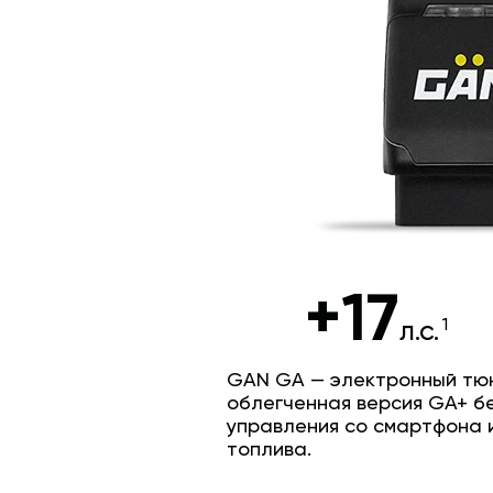
+17
л.с.
GAN GA — электронный тюн
облегченная версия GA+ б
управления со смартфона 
топлива.