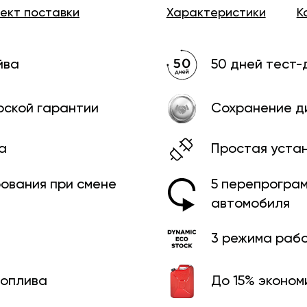
лект
поставки
Характеристики
К
йва
50 дней тест-
рской гарантии
Сохранение д
а
Простая уста
рования при смене
5 перепрограм
автомобиля
3 режима раб
топлива
До 15% эконом