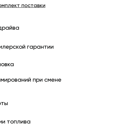
омплект
поставки
драйва
илерской гарантии
новка
ми­рований при смене
оты
ии топлива