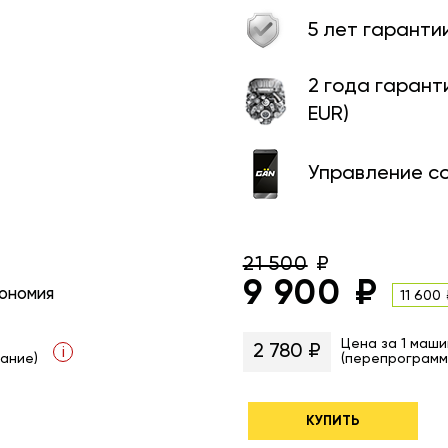
5 лет гаранти
2 года гарант
EUR)
Управление с
21 500
9 900
ономия
11 600
Цена за 1 маши
2 780 ₽
i
ание)
(перепрограмм
КУПИТЬ