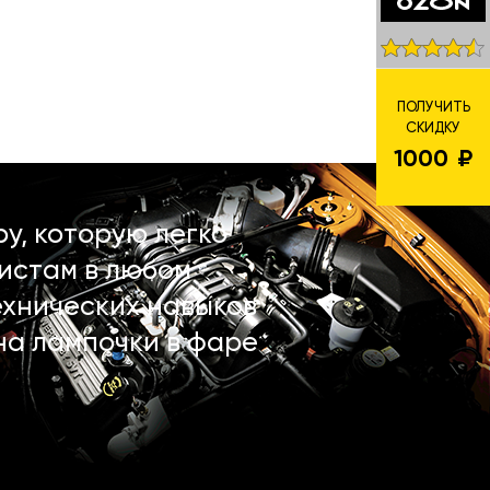
ПОЛУЧИТЬ
СКИДКУ
1000
у, которую легко
истам в любом
ехнических навыков
на лампочки в фаре