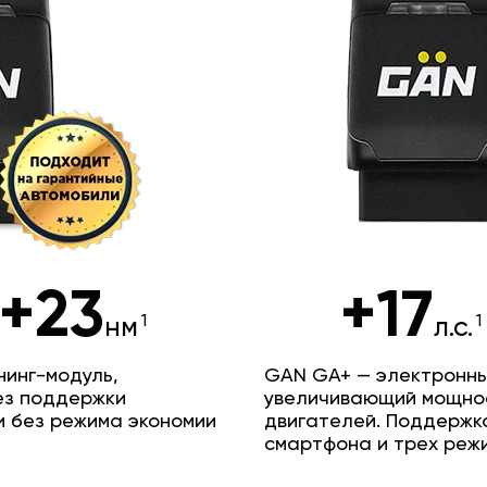
+23
+17
нм
л.с.
инг-модуль,
GAN GA+ — электронны
ез поддержки
увеличивающий мощно
и без режима экономии
двигателей. Поддержк
смартфона и трех реж