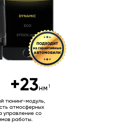
+23
нм
й тюнинг-модуль,
сть атмосферных
а управление со
имов работы.