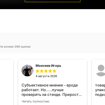
На основе 398 оценок
Моисеев Игорь
4 августа 2026
Субъективное мнение - вроде
това
работает. Но.....лучше
упак
проверить на стенде. Прирост
подк
10-12% "на глаз" уловить очень
Читать полностью
сложно. Покатаюсь, потом