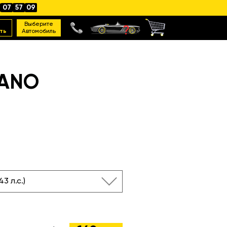
07
57
08
Выберите
ть
Автомобиль
RANO
143 л.с.)