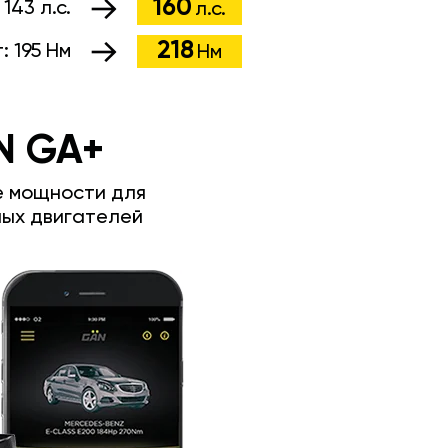
160
:
143 л.с.
л.с.
218
т:
195 Нм
Нм
N GA+
е мощности для
ых двигателей