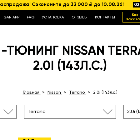
аспродажа! Сэкономите до 33 000 ₽ до 10.08.26!
02
Как
GAN APP
FAQ
УСТАНОВКА
ОТЗЫВЫ
КОНТАКТЫ
Заказа
-ТЮНИНГ NISSAN TER
2.0I (143Л.С.)
Главная
Nissan
Terrano
2.0i (143л.с.)
Terrano
2.0i (