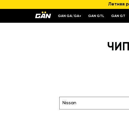
Летняя р
GAN GA/GA+
GAN GTL
GAN GT
ЧИП
Nissan