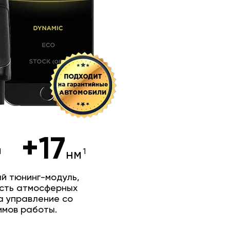
+17
нм
й тюнинг-модуль,
сть атмосферных
а управление со
имов работы.