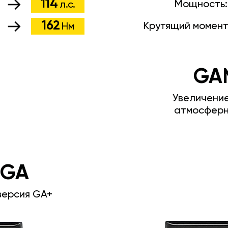
114
Мощность
л.с.
162
Крутящий момент
Нм
GA
Увеличени
атмосферн
 GA
версия GA+