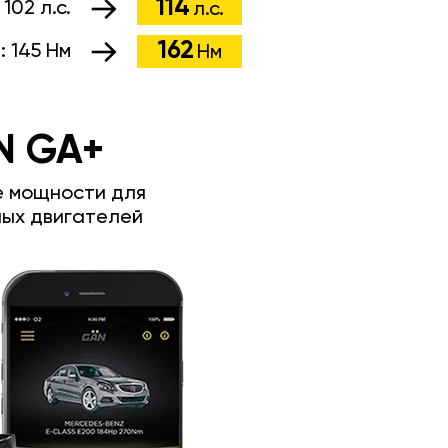
114
:
102 л.с.
л.с.
162
:
145 Нм
Нм
N GA+
е мощности для
ых двигателей