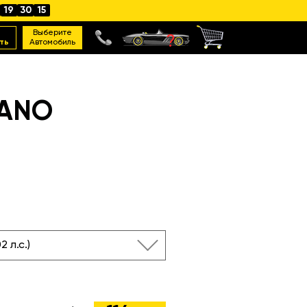
19
30
14
Выберите
ть
Автомобиль
RANO
02 л.с.)