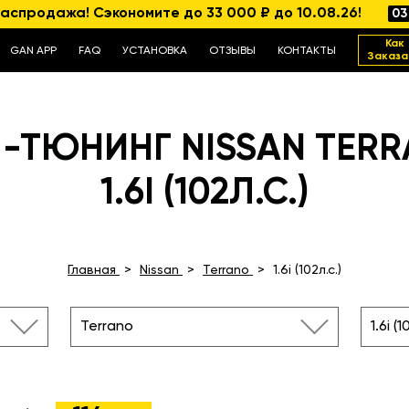
аспродажа! Сэкономите до 33 000 ₽ до 10.08.26!
03
Как
GAN APP
FAQ
УСТАНОВКА
ОТЗЫВЫ
КОНТАКТЫ
Заказа
-ТЮНИНГ NISSAN TER
1.6I (102Л.С.)
Главная
Nissan
Terrano
1.6i (102л.с.)
Terrano
1.6i (1