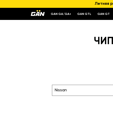
Летняя р
GAN GA/GA+
GAN GTL
GAN GT
ЧИП
Nissan