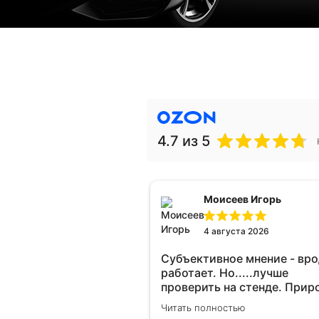
4.7
из 5
Моисеев Игорь
4 августа 2026
Субъективное мнение - вр
работает. Но.....лучше
проверить на стенде. Прир
10-12% "на глаз" уловить оч
Читать полностью
сложно. Покатаюсь, потом