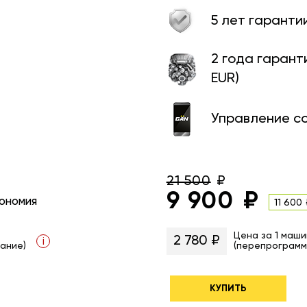
5 лет гаранти
2 года гарант
EUR)
Управление с
21 500
9 900
ономия
11 600
Цена за 1 маши
2 780 ₽
i
ание)
(перепрограмм
КУПИТЬ