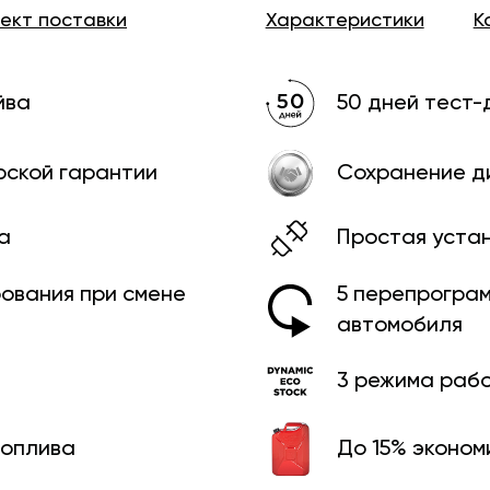
лект
поставки
Характеристики
К
йва
50 дней тест-
рской гарантии
Сохранение д
а
Простая уста
рования при смене
5 перепрограм
автомобиля
3 режима раб
топлива
До 15% эконом