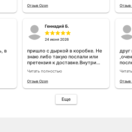
удет
Отзыв Ozon
Отзыв
Геннадий Б.
24 июня 2026
, в
пришло с дыркой в коробке. Не
друг
знаю либо такую послали или
,очен
претензия к доставке.Внутри
посл
вроде всё цело. С первого раза
прио
Читать полностью
Читат
установить не получается не
мощн
знаю может интернет дурит.
Отзыв Ozon
Отзыв
Четыре звёзды за упаковку с
дыркой.Как опробую дополню
отзыв.Дополняю отзыв для
Еще
установки необходимо
подключить vpn на телефоне
иначе не качает без него. Как
поставил сразу всё
установилось по работе