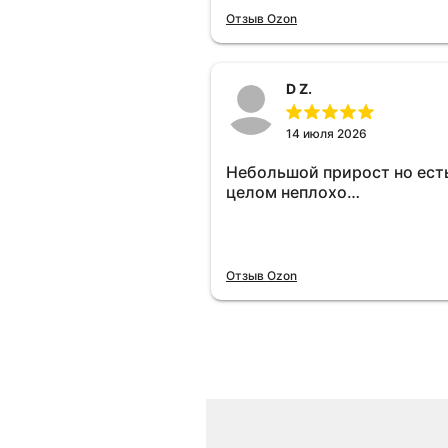
отключу и посмотрю, что б
Отзыв Ozon
😁.
D Z.
14 июля 2026
Небольшой прирост но есть
целом неплохо…
Отзыв Ozon