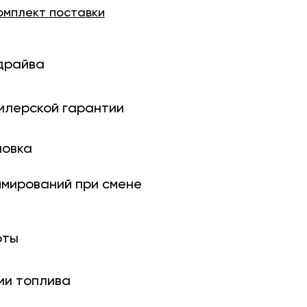
омплект
поставки
драйва
илерской гарантии
новка
ми­рований при смене
оты
ии топлива