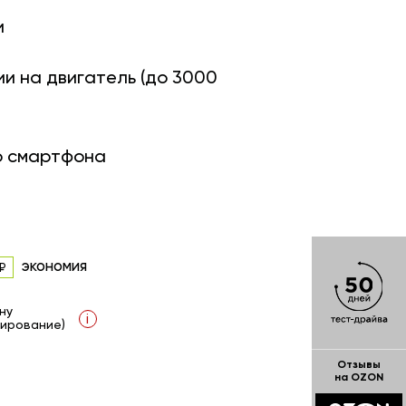
и
ии на двигатель (до 3000
о смартфона
экономия
ну
i
ирование)
Отзывы
на OZON