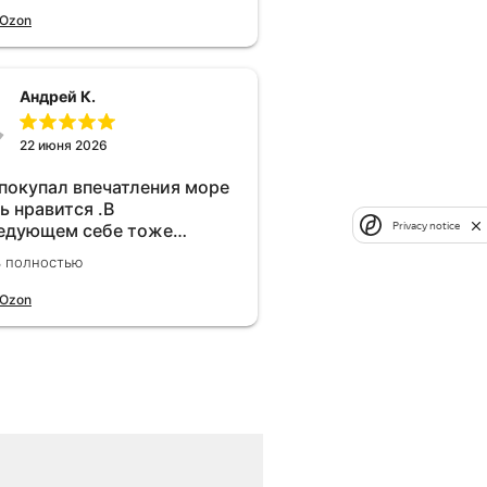
 Ozon
Андрей К.
22 июня 2026
 покупал впечатления море
ь нравится .В
Privacy notice
едующем себе тоже
брел.Реально прибавляет
ь полностью
ости!
 Ozon