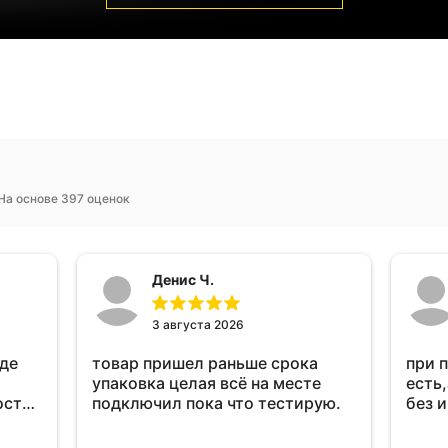
На основе 397 оценок
Денис Ч.
3 августа 2026
оде
товар пришел раньше срока
при 
упаковка целая всё на месте
есть,
ост
подключил пока что тестирую.
без 
ень