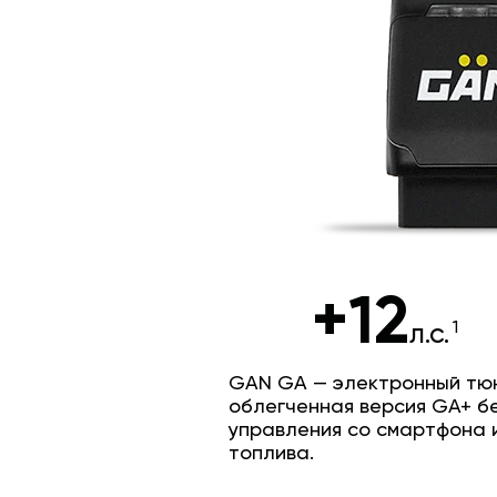
+12
л.с.
GAN GA — электронный тюн
облегченная версия GA+ б
управления со смартфона 
топлива.