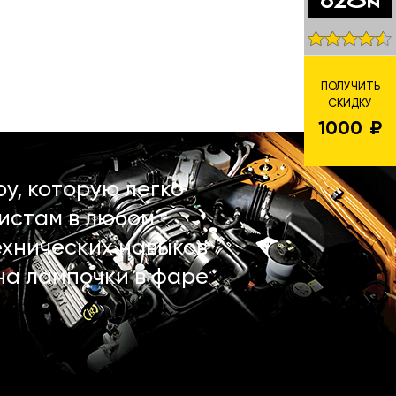
ПОЛУЧИТЬ
СКИДКУ
1000
у, которую легко
истам в любом
ехнических навыков
на лампочки в фаре