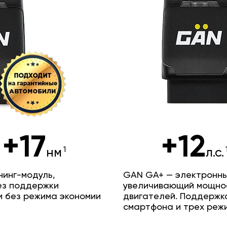
+17
+12
нм
л.с.
инг-модуль,
GAN GA+ — электронны
ез поддержки
увеличивающий мощно
и без режима экономии
двигателей. Поддержк
смартфона и трех реж