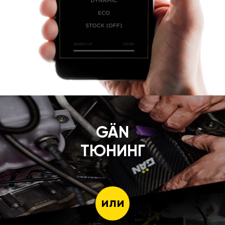
GÄN
ТЮНИНГ
или