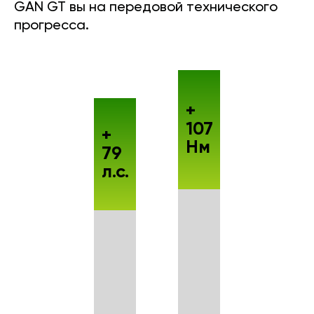
GAN GT вы на передовой технического
прогресса.
+
107
+
Нм
79
л.с.