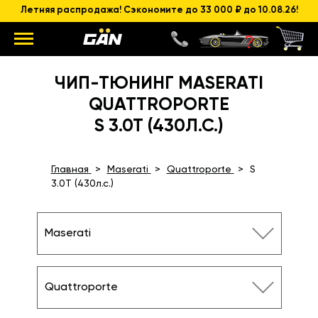
Летняя распродажа! Сэкономите до 33 000 ₽ до 10.08.26!
ЧИП-ТЮНИНГ MASERATI
QUATTROPORTE
S 3.0T (430Л.С.)
Главная
Maserati
Quattroporte
S
3.0T (430л.с.)
Maserati
Quattroporte