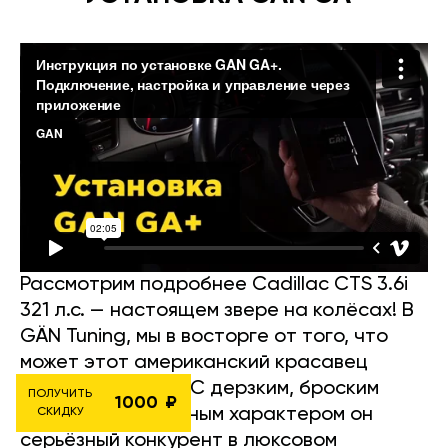
Рассмотрим подробнее Cadillac CTS 3.6i
321 л.с. — настоящем звере на колёсах! В
GÄN Tuning, мы в восторге от того, что
может этот американский красавец
2008-2013 годов. С дерзким, броским
ПОЛУЧИТЬ
1000
стилем и спортивным характером он
СКИДКУ
серьёзный конкурент в люксовом