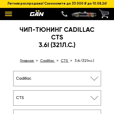
Летняя распродажа! Сэкономите до 33 000 ₽ до 10.08.26!
ЧИП-ТЮНИНГ CADILLAC
CTS
3.6I (321Л.С.)
Главная
Cadillac
CTS
3.6i (321л.с.)
Cadillac
CTS