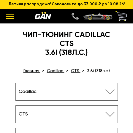
Летняя распродажа! Сэкономите до 33 000 ₽ до 10.08.26!
ЧИП-ТЮНИНГ CADILLAC
CTS
3.6I (318Л.С.)
Главная
Cadillac
CTS
3.6i (318л.с.)
Cadillac
CTS