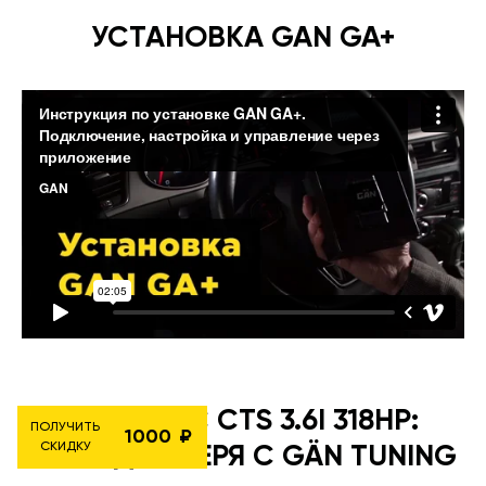
УСТАНОВКА GAN GA+
CADILLAC CTS 3.6I 318HP:
ПОЛУЧИТЬ
1000
СКИДКУ
РАЗБУДИ ЗВЕРЯ С GÄN TUNING