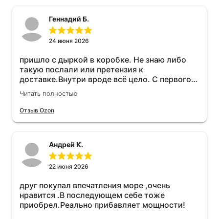
Геннадий Б.
24 июня 2026
пришло с дыркой в коробке. Не знаю либо
такую послали или претензия к
доставке.Внутри вроде всё цело. С первого
раза установить не получается не знаю
Читать полностью
может интернет дурит. Четыре звёзды за
упаковку с дыркой.Как опробую дополню
Отзыв Ozon
отзыв.Дополняю отзыв для установки
необходимо подключить vpn на телефоне
иначе не качает без него. Как поставил сразу
Андрей К.
всё установилось по работе устройства
дополню позже ещё не проехал 120
км.Дополняю после пробега 120 км
22 июня 2026
действительно работает провалов нет разгон
друг покупал впечатления море ,очень
более энергичный расход не
нравится .В последующем себе тоже
увеличился.Всем рекомендую к покупке.
приобрел.Реально прибавляет мощности!