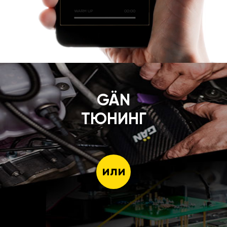
GÄN
ТЮНИНГ
или