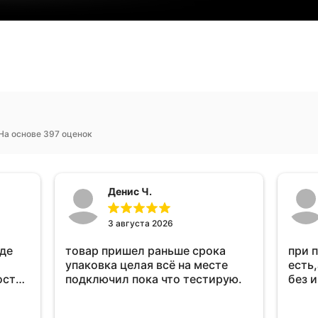
На основе 397 оценок
Денис Ч.
3 августа 2026
оде
товар пришел раньше срока
при 
упаковка целая всё на месте
есть,
ост
подключил пока что тестирую.
без 
ень