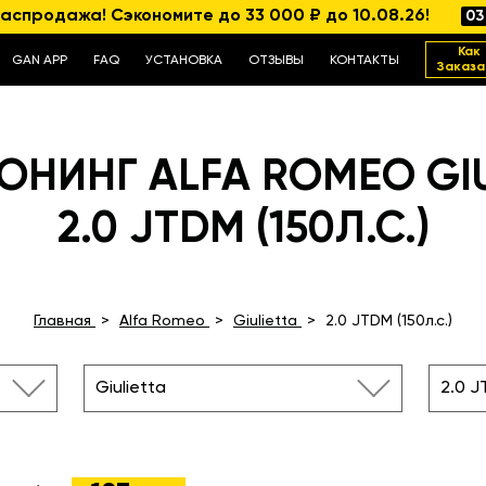
аспродажа! Сэкономите до 33 000 ₽ до 10.08.26!
03
Как
GAN APP
FAQ
УСТАНОВКА
ОТЗЫВЫ
КОНТАКТЫ
Заказа
ЮНИНГ ALFA ROMEO GIU
2.0 JTDM (150Л.С.)
Главная
Alfa Romeo
Giulietta
2.0 JTDM (150л.с.)
Giulietta
2.0 J