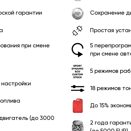
рской гарантии
Сохранение д
а
Простая уста
ования при смене
5 перепрограм
при смене ав
5 режимов ра
й настройки
18 режимов то
топлива
До 15% эконом
 двигатель (до 3000
2 года гарант