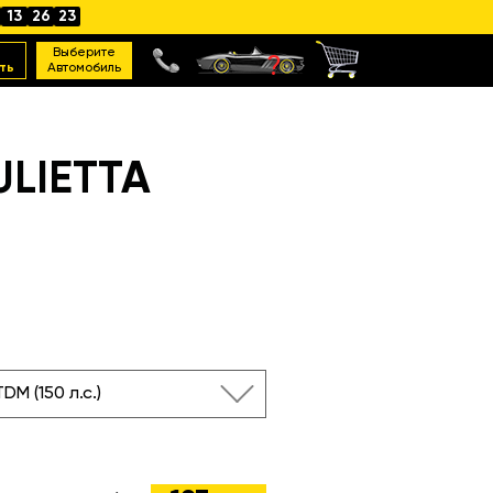
13
26
22
Выберите
ть
Автомобиль
LIETTA
TDM (150 л.с.)