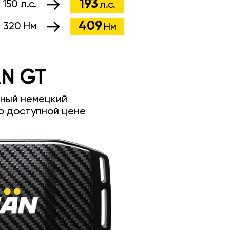
193
:
150 л.с.
л.с.
409
:
320 Нм
Нм
N GT
ный немецкий
о доступной цене