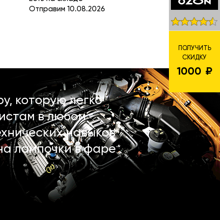
Отправим 10.08.2026
ПОЛУЧИТЬ
СКИДКУ
1000
у, которую легко
истам в любом
ехнических навыков
на лампочки в фаре