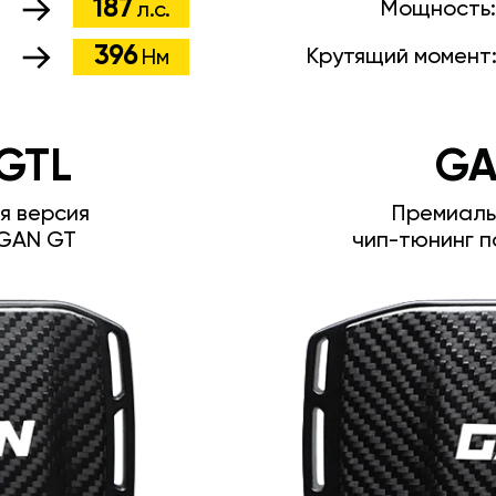
187
Мощность
л.с.
396
Крутящий момент
Нм
GTL
GA
я версия
Премиаль
GAN GT
чип-тюнинг п