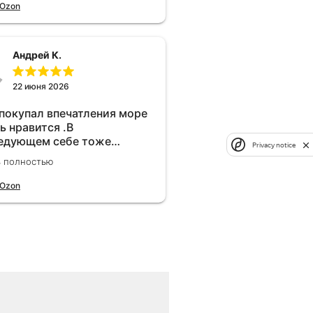
 Ozon
Андрей К.
22 июня 2026
 покупал впечатления море
ь нравится .В
едующем себе тоже
Privacy notice
брел.Реально прибавляет
ь полностью
ости!
 Ozon