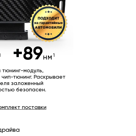
+89
нм
 тюнинг-модуль,
 чип-тюнинг. Раскрывает
теля заложенный
остью безопасен.
омплект
поставки
драйва