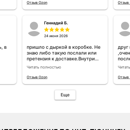
удет
Отзыв Ozon
Отзыв
Геннадий Б.
24 июня 2026
, в
пришло с дыркой в коробке. Не
друг
знаю либо такую послали или
,очен
претензия к доставке.Внутри
посл
вроде всё цело. С первого раза
прио
Читать полностью
Читат
установить не получается не
мощн
знаю может интернет дурит.
Отзыв Ozon
Отзыв
Четыре звёзды за упаковку с
дыркой.Как опробую дополню
отзыв.Дополняю отзыв для
Еще
установки необходимо
подключить vpn на телефоне
иначе не качает без него. Как
поставил сразу всё
установилось по работе
устройства дополню позже ещё