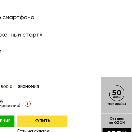
о смартфона
оженный старт»
и
экономия
 500
ну
i
ирование)
Отзывы
ЕНИЕ
КУПИТЬ
на OZON
Есть на складе