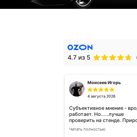
4.7
из 5
Моисеев Игорь
4 августа 2026
Субъективное мнение - вр
работает. Но.....лучше
проверить на стенде. Прир
10-12% "на глаз" уловить оч
Читать полностью
сложно. Покатаюсь, потом