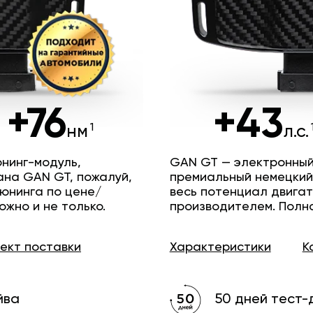
+76
+43
нм
л.с.
нинг-модуль,
GAN GT — электронный
ана GAN GT, пожалуй,
премиальный немецкий
юнинга по цене/
весь потенциал двига
ожно и не только.
производителем. Полн
лект
поставки
Характеристики
К
йва
50 дней тест-