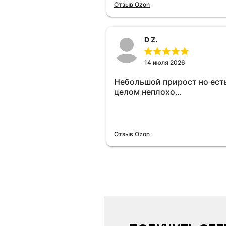
отключу и посмотрю, что б
Отзыв Ozon
😁.
D Z.
14 июля 2026
Небольшой прирост но есть
целом неплохо…
Отзыв Ozon