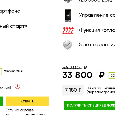
(до 5000 EUR)
мартфона
Управление с
ный старт»
Функция «отл
5 лет гаранти
56 300
экономия
33 800
22
i
вание)
Цена за 1 маши
7 180 ₽
(перепрограмм
КУПИТЬ
ПОЛУЧИТЬ
СПЕЦПРЕДЛОЖ
Есть на складе