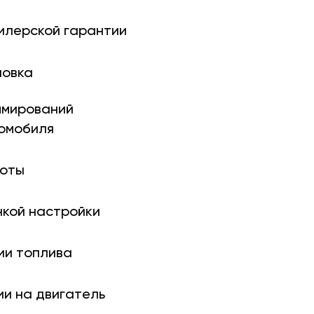
илерской гарантии
новка
ми­рований
томобиля
боты
нкой настройки
ии топлива
ии на двигатель