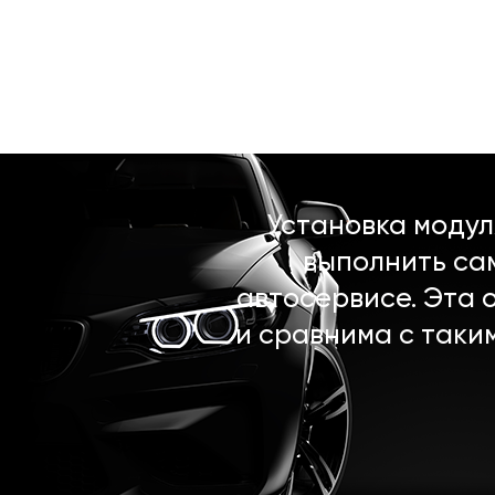
Установка моду
выполнить са
автосервисе. Эта 
и сравнима с таки