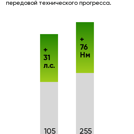
передовой технического прогресса.
+
76
+
Нм
31
л.с.
105
255