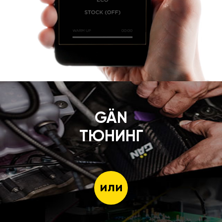
GÄN
ТЮНИНГ
или