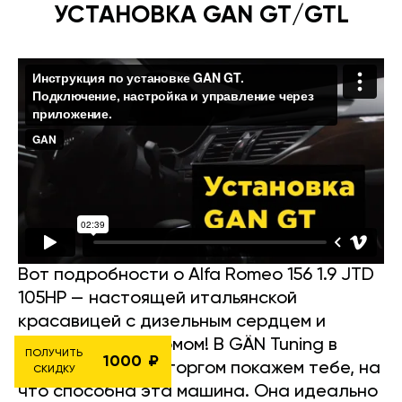
УСТАНОВКА GAN GT/GTL
Вот подробности о Alfa Romeo 156 1.9 JTD
105HP — настоящей итальянской
красавицей с дизельным сердцем и
невероятным шармом! В GÄN Tuning в
ПОЛУЧИТЬ
1000
Берлине мы с восторгом покажем тебе, на
СКИДКУ
что способна эта машина. Она идеально