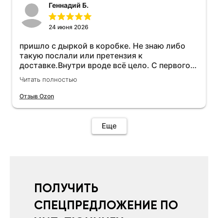
Геннадий Б.
24 июня 2026
пришло с дыркой в коробке. Не знаю либо
такую послали или претензия к
доставке.Внутри вроде всё цело. С первого
раза установить не получается не знаю
Читать полностью
может интернет дурит. Четыре звёзды за
упаковку с дыркой.Как опробую дополню
Отзыв Ozon
отзыв.Дополняю отзыв для установки
необходимо подключить vpn на телефоне
иначе не качает без него. Как поставил сразу
Еще
всё установилось по работе устройства
дополню позже ещё не проехал 120
км.Дополняю после пробега 120 км
действительно работает провалов нет разгон
более энергичный расход не
увеличился.Всем рекомендую к покупке.
ПОЛУЧИТЬ
СПЕЦПРЕДЛОЖЕНИЕ ПО