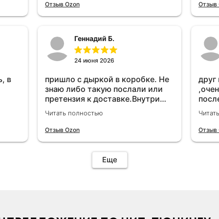
удет
Отзыв Ozon
Отзыв
Геннадий Б.
24 июня 2026
, в
пришло с дыркой в коробке. Не
друг
знаю либо такую послали или
,очен
претензия к доставке.Внутри
посл
вроде всё цело. С первого раза
прио
Читать полностью
Читат
установить не получается не
мощн
знаю может интернет дурит.
Отзыв Ozon
Отзыв
Четыре звёзды за упаковку с
дыркой.Как опробую дополню
отзыв.Дополняю отзыв для
Еще
установки необходимо
подключить vpn на телефоне
иначе не качает без него. Как
поставил сразу всё
установилось по работе
устройства дополню позже ещё