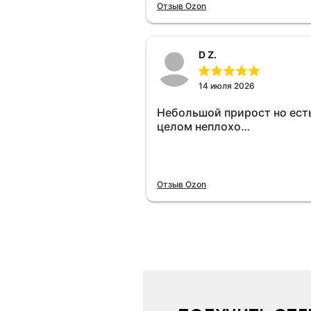
отключу и посмотрю, что б
Отзыв Ozon
😁.
D Z.
14 июля 2026
Небольшой прирост но есть
целом неплохо…
Отзыв Ozon