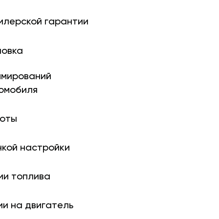
илерской гарантии
новка
ми­рований
томобиля
боты
нкой настройки
ии топлива
ии на двигатель