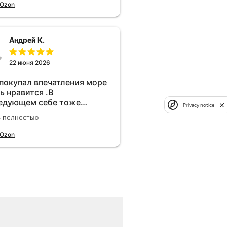
 Ozon
Андрей К.
22 июня 2026
 покупал впечатления море
ь нравится .В
едующем себе тоже
Privacy notice
брел.Реально прибавляет
ь полностью
ости!
 Ozon