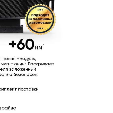
+60
нм
 тюнинг-модуль,
 чип-тюнинг. Раскрывает
теля заложенный
остью безопасен.
омплект
поставки
драйва