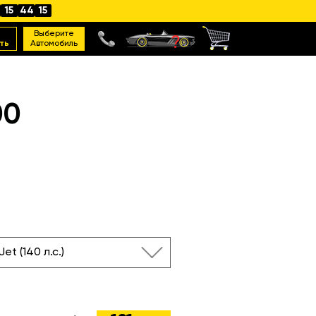
15
44
14
Выберите
ть
Автомобиль
00
Jet (140 л.с.)