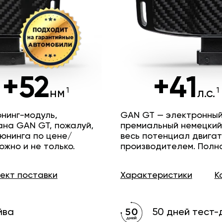
+52
+41
нм
л.с.
нинг-модуль,
GAN GT — электронный
ана GAN GT, пожалуй,
премиальный немецкий
юнинга по цене/
весь потенциал двига
ожно и не только.
производителем. Полн
лект
поставки
Характеристики
К
йва
50 дней тест-