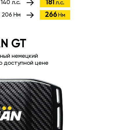
181
:
140 л.с.
л.с.
266
:
206 Нм
Нм
N GT
ный немецкий
о доступной цене