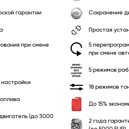
рской гарантии
Сохранение д
а
Простая уста
ования при смене
5 перепрограм
при смене ав
5 режимов ра
й настройки
18 режимов то
топлива
До 15% эконом
 двигатель (до 3000
2 года гарант