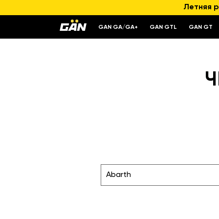
Летняя р
GAN GA/GA+
GAN GTL
GAN GT
Ч
Abarth