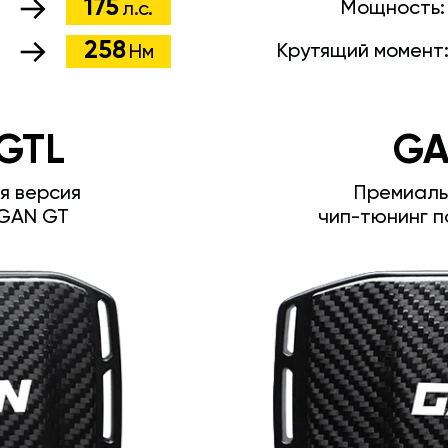
175
Мощность
л.с.
258
Крутящий момент
Нм
GTL
GA
я версия
Премиаль
GAN GT
чип-тюнинг п