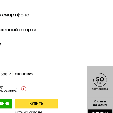
о смартфона
оженный старт»
и
экономия
 500
ну
i
ирование)
Отзывы
ЕНИЕ
КУПИТЬ
на OZON
Есть на складе