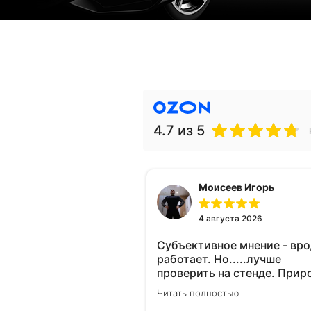
4.7
из 5
Моисеев Игорь
4 августа 2026
Субъективное мнение - вр
работает. Но.....лучше
проверить на стенде. Прир
10-12% "на глаз" уловить оч
Читать полностью
сложно. Покатаюсь, потом