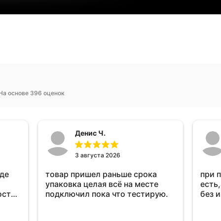
На основе 396 оценок
Денис Ч.
3 августа 2026
оде
товар пришел раньше срока
при 
упаковка целая всё на месте
есть,
ост
подключил пока что тестирую.
без 
ень