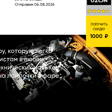
Отправим 06.08.2026
ПОЛУЧИТЬ
СКИДКУ
1000
у, которую легко
истам в любом
ехнических навыков
на лампочки в фаре