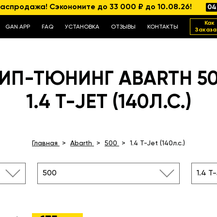
аспродажа! Сэкономите до 33 000 ₽ до 10.08.26!
04
Как
GAN APP
FAQ
УСТАНОВКА
ОТЗЫВЫ
КОНТАКТЫ
Заказа
ИП-ТЮНИНГ ABARTH 5
1.4 T-JET (140Л.С.)
Главная
Abarth
500
1.4 T-Jet (140л.с.)
500
1.4 T-