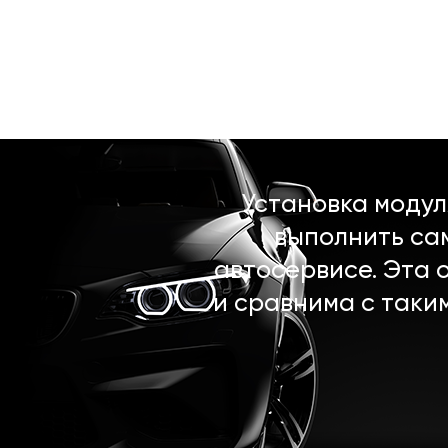
Установка моду
выполнить са
автосервисе. Эта 
и сравнима с таки