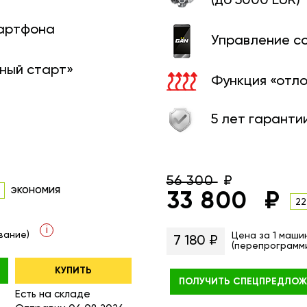
(до 5000 EUR)
мартфона
Управление с
ный старт»
Функция «отл
5 лет гаранти
56 300
экономия
33 800
22
i
вание)
Цена за 1 маши
7 180 ₽
(перепрограмм
КУПИТЬ
ПОЛУЧИТЬ
СПЕЦПРЕДЛОЖ
Есть на складе