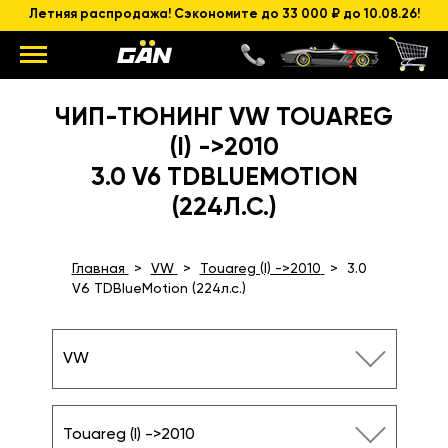
Летняя распродажа! Сэкономите до 33 000 ₽ до 10.08.26!
ЧИП-ТЮНИНГ VW TOUAREG
(I) ->2010
3.0 V6 TDBLUEMOTION
(224Л.С.)
Главная
VW
Touareg (I) ->2010
3.0
V6 TDBlueMotion (224л.с.)
VW
Touareg (I) ->2010