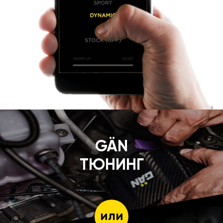
GÄN
ТЮНИНГ
или