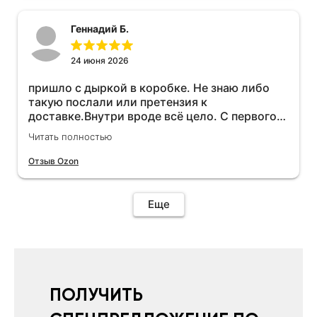
Геннадий Б.
24 июня 2026
пришло с дыркой в коробке. Не знаю либо
такую послали или претензия к
доставке.Внутри вроде всё цело. С первого
раза установить не получается не знаю
Читать полностью
может интернет дурит. Четыре звёзды за
упаковку с дыркой.Как опробую дополню
Отзыв Ozon
отзыв.Дополняю отзыв для установки
необходимо подключить vpn на телефоне
иначе не качает без него. Как поставил сразу
Еще
всё установилось по работе устройства
дополню позже ещё не проехал 120
км.Дополняю после пробега 120 км
действительно работает провалов нет разгон
более энергичный расход не
увеличился.Всем рекомендую к покупке.
ПОЛУЧИТЬ