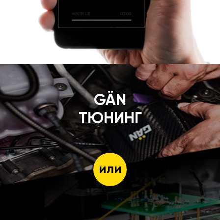
GÄN
ТЮНИНГ
или