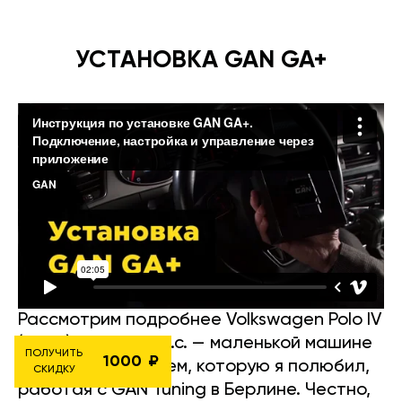
УСТАНОВКА GAN GA+
Рассмотрим подробнее Volkswagen Polo IV
(2009) 1.4 TDI 80 л.с. — маленькой машине
ПОЛУЧИТЬ
1000
с большим сердцем, которую я полюбил,
СКИДКУ
работая с GÄN Tuning в Берлине. Честно,