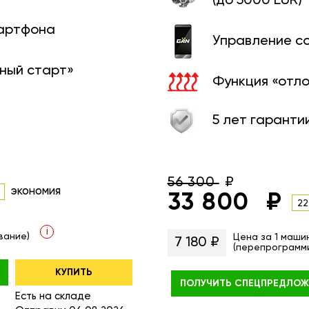
(до 5000 EUR)
мартфона
Управление с
ный старт»
Функция «отл
5 лет гаранти
56 300
экономия
33 800
22
i
вание)
Цена за 1 маши
7 180 ₽
(перепрограмм
КУПИТЬ
ПОЛУЧИТЬ
СПЕЦПРЕДЛОЖ
Есть на складе