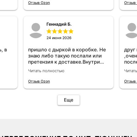
удет
Отзыв Ozon
Отзыв
Геннадий Б.
24 июня 2026
, в
пришло с дыркой в коробке. Не
друг
знаю либо такую послали или
,очен
претензия к доставке.Внутри
посл
вроде всё цело. С первого раза
прио
Читать полностью
Читат
установить не получается не
мощн
знаю может интернет дурит.
Отзыв Ozon
Отзыв
Четыре звёзды за упаковку с
дыркой.Как опробую дополню
отзыв.Дополняю отзыв для
Еще
установки необходимо
подключить vpn на телефоне
иначе не качает без него. Как
поставил сразу всё
установилось по работе
устройства дополню позже ещё