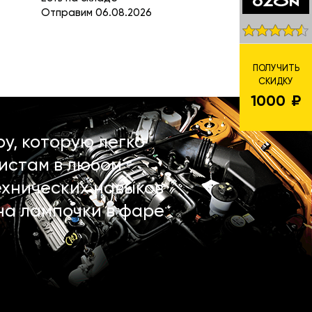
Отправим 06.08.2026
ПОЛУЧИТЬ
СКИДКУ
1000
у, которую легко
истам в любом
ехнических навыков
на лампочки в фаре