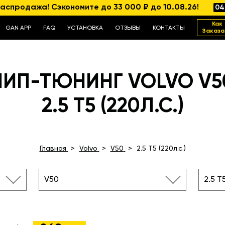
аспродажа! Сэкономите до 33 000 ₽ до 10.08.26!
04
Как
GAN APP
FAQ
УСТАНОВКА
ОТЗЫВЫ
КОНТАКТЫ
Заказа
ЧИП-ТЮНИНГ VOLVO V5
2.5 T5 (220Л.С.)
Главная
Volvo
V50
2.5 T5 (220л.с.)
V50
2.5 T5