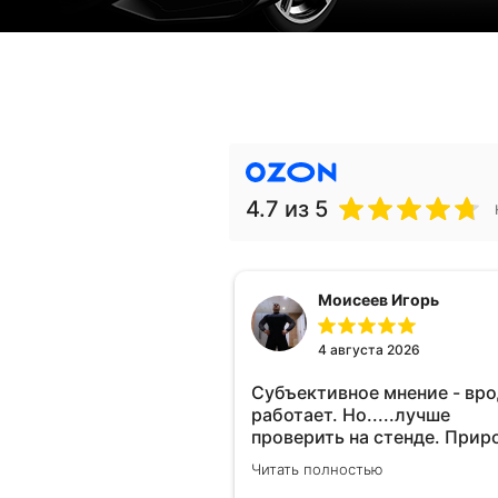
4.7
из 5
Моисеев Игорь
4 августа 2026
Субъективное мнение - вр
работает. Но.....лучше
проверить на стенде. Прир
10-12% "на глаз" уловить оч
Читать полностью
сложно. Покатаюсь, потом