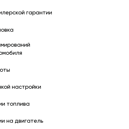
илерской гарантии
новка
ми­рований
томобиля
боты
нкой настройки
ии топлива
ии на двигатель