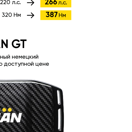
266
220 л.с.
л.с.
387
:
320 Нм
Нм
N GT
ный немецкий
о доступной цене