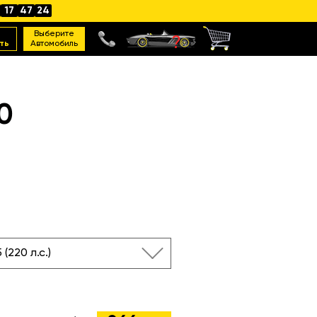
17
47
23
Выберите
ть
Автомобиль
0
 (220 л.с.)