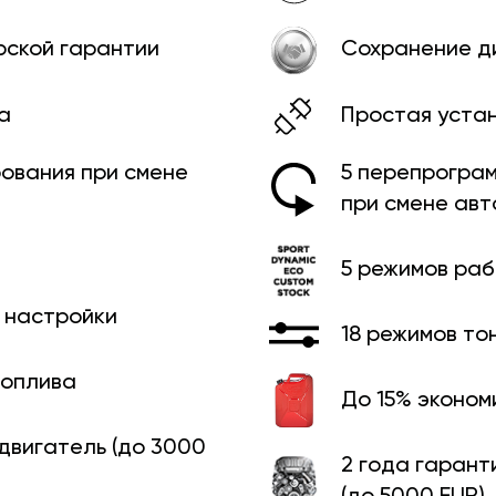
рской гарантии
Сохранение д
а
Простая уста
ования при смене
5 перепрограм
при смене ав
5 режимов ра
й настройки
18 режимов то
топлива
До 15% эконом
 двигатель (до 3000
2 года гарант