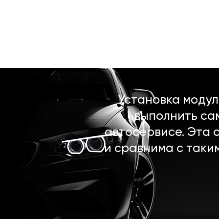
Установка моду
выполнить са
автосервисе. Эта 
и сравнима с таки