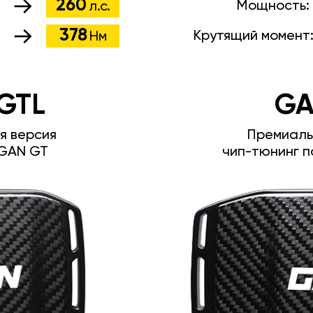
260
Мощность:
л.с.
378
Крутящий момент
Нм
GTL
GA
я версия
Премиаль
GAN GT
чип-тюнинг п