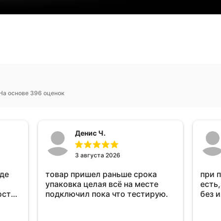
На основе 396 оценок
Денис Ч.
3 августа 2026
оде
товар пришел раньше срока
при 
упаковка целая всё на месте
есть,
ост
подключил пока что тестирую.
без 
ень