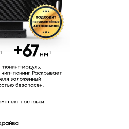
+67
нм
 тюнинг-модуль,
 чип-тюнинг. Раскрывает
теля заложенный
остью безопасен.
омплект
поставки
драйва