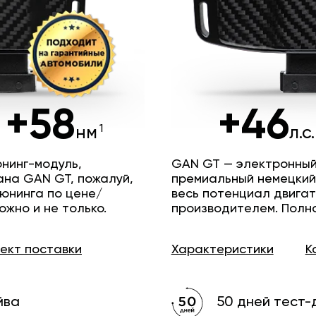
+58
+46
нм
л.с.
нинг-модуль,
GAN GT — электронный
ана GAN GT, пожалуй,
премиальный немецкий
юнинга по цене/
весь потенциал двига
ожно и не только.
производителем. Полн
лект
поставки
Характеристики
К
йва
50 дней тест-