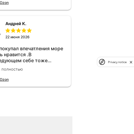
 Ozon
Андрей К.
22 июня 2026
 покупал впечатления море
ь нравится .В
едующем себе тоже
Privacy notice
брел.Реально прибавляет
ь полностью
ости!
 Ozon