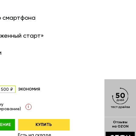
о смартфона
оженный старт»
и
экономия
 500
ну
i
ирование)
Отзывы
ЕНИЕ
КУПИТЬ
на OZON
Есть на складе