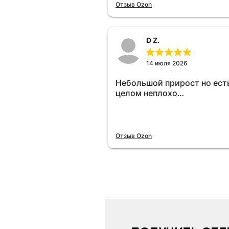
отключу и посмотрю, что б
Отзыв Ozon
😁.
D Z.
14 июля 2026
Небольшой прирост но есть
целом неплохо…
Отзыв Ozon