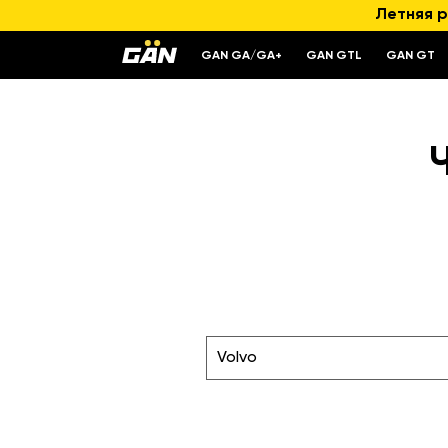
Летняя р
GAN GA/GA+
GAN GTL
GAN GT
Volvo