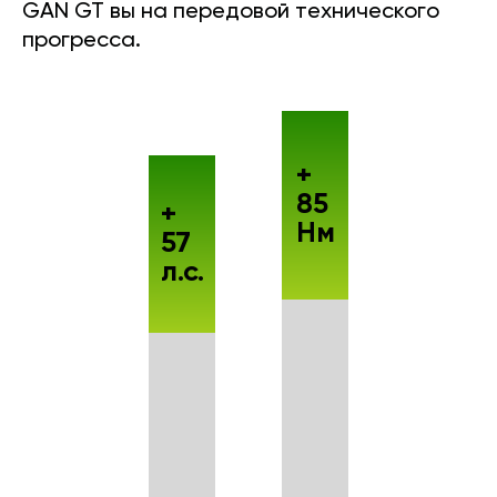
GAN GT вы на передовой технического
прогресса.
+
85
+
Нм
57
л.с.