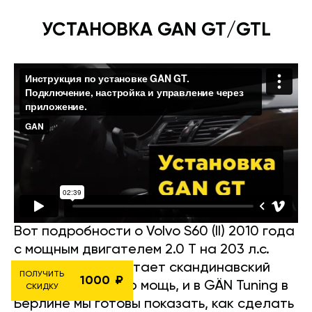
УСТАНОВКА GAN GT/GTL
Вот подробности о Volvo S60 (II) 2010 года
с мощным двигателем 2.0 T на 203 л.с.
Эта машина сочетает скандинавский
ПОЛУЧИТЬ
1000
стиль и серьёзную мощь, и в GÄN Tuning в
СКИДКУ
Берлине мы готовы показать, как сделать