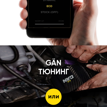
GÄN
ТЮНИНГ
или