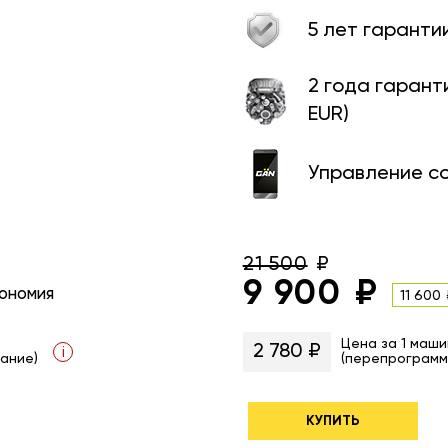
5 лет гаранти
2 года гарант
EUR)
Управление с
21 500
9 900
ономия
11 600
Цена за 1 маши
2 780 ₽
i
ание)
(перепрограмм
КУПИТЬ