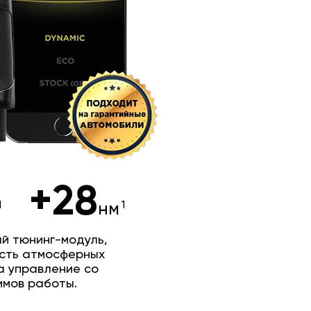
+28
нм
й тюнинг-модуль,
сть атмосферных
а управление со
имов работы.