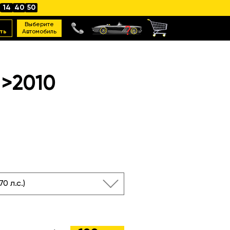
14
40
49
Выберите
ть
Автомобиль
->2010
170 л.с.)