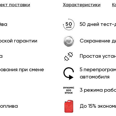
лект
поставки
Характеристики
К
йва
50 дней тест-
рской гарантии
Сохранение д
а
Простая уста
рования при смене
5 перепрограм
автомобиля
3 режима раб
топлива
До 15% эконом