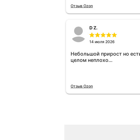
отключу и посмотрю, что б
Отзыв Ozon
😁.
D Z.
14 июля 2026
Небольшой прирост но есть
целом неплохо…
Отзыв Ozon