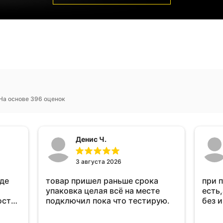
На основе 396 оценок
Денис Ч.
3 августа 2026
оде
товар пришел раньше срока
при 
упаковка целая всё на месте
есть,
ост
подключил пока что тестирую.
без 
ень