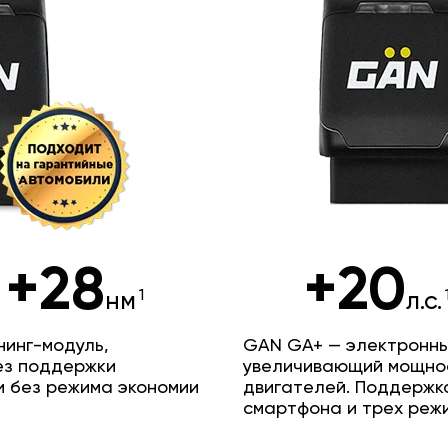
+28
+20
нм
л.с.
инг-модуль,
GAN GA+ — электронны
ез поддержки
увеличивающий мощно
и без режима экономии
двигателей. Поддержк
смартфона и трех реж