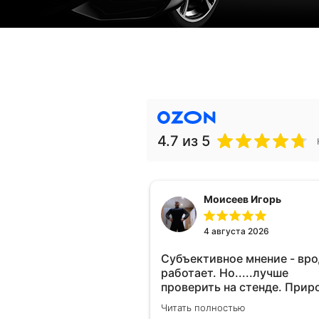
4.7
из 5
Моисеев Игорь
4 августа 2026
Субъективное мнение - вр
работает. Но.....лучше
проверить на стенде. Прир
10-12% "на глаз" уловить оч
Читать полностью
сложно. Покатаюсь, потом