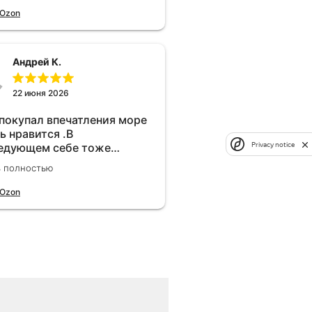
 Ozon
Андрей К.
22 июня 2026
 покупал впечатления море
ь нравится .В
Privacy notice
едующем себе тоже
брел.Реально прибавляет
ь полностью
ости!
 Ozon