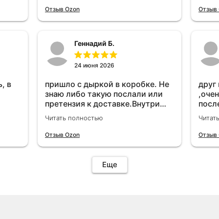
удет
Отзыв Ozon
Отзыв
Геннадий Б.
24 июня 2026
, в
пришло с дыркой в коробке. Не
друг
знаю либо такую послали или
,очен
претензия к доставке.Внутри
посл
вроде всё цело. С первого раза
прио
Читать полностью
Читат
установить не получается не
мощн
знаю может интернет дурит.
Отзыв Ozon
Отзыв
Четыре звёзды за упаковку с
дыркой.Как опробую дополню
отзыв.Дополняю отзыв для
Еще
установки необходимо
подключить vpn на телефоне
иначе не качает без него. Как
поставил сразу всё
установилось по работе