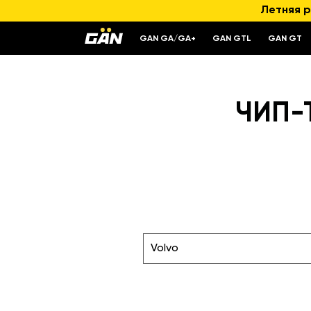
Летняя р
GAN GA/GA+
GAN GTL
GAN GT
ЧИП-Т
Volvo