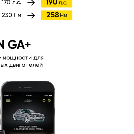
190
:
170 л.с.
л.с.
258
:
230 Нм
Нм
N GA+
е мощности для
ых двигателей