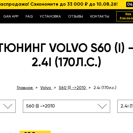
аспродажа! Сэкономите до 33 000 ₽ до 10.08.26!
04
Как
GAN APP
FAQ
УСТАНОВКА
ОТЗЫВЫ
КОНТАКТЫ
Заказа
ЮНИНГ VOLVO S60 (I) 
2.4I (170Л.С.)
Главная
Volvo
S60 (I) ->2010
2.4i (170л.с.)
S60 (I) ->2010
2.4i (