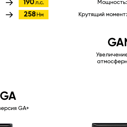
190
Мощность
л.с.
258
Крутящий момент
Нм
GA
Увеличени
атмосферн
 GA
версия GA+