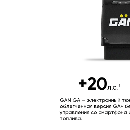
+20
л.с.
GAN GA — электронный тюн
облегченная версия GA+ б
управления со смартфона 
топлива.