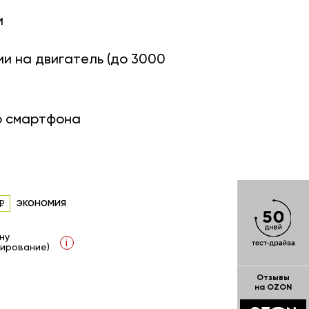
и
ии на двигатель (до 3000
о смартфона
экономия
ну
i
ирование)
Отзывы
на OZON