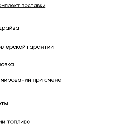
омплект
поставки
драйва
илерской гарантии
новка
ми­рований при смене
оты
ии топлива