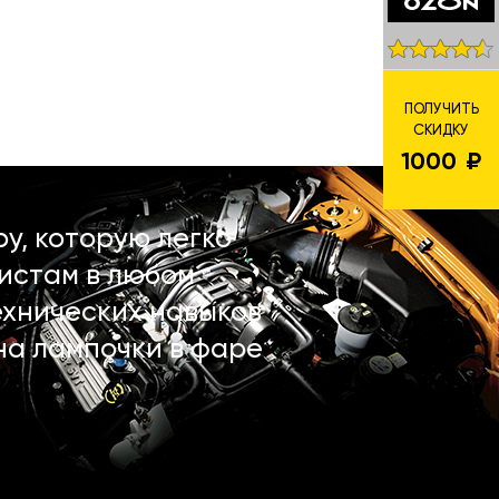
ПОЛУЧИТЬ
СКИДКУ
1000
у, которую легко
истам в любом
ехнических навыков
на лампочки в фаре