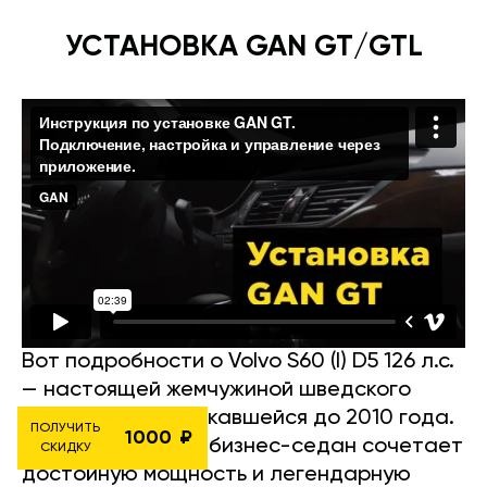
УСТАНОВКА GAN GT/GTL
Вот подробности о Volvo S60 (I) D5 126 л.с.
— настоящей жемчужиной шведского
автопрома, выпускавшейся до 2010 года.
ПОЛУЧИТЬ
1000
Этот компактный бизнес-седан сочетает
СКИДКУ
достойную мощность и легендарную