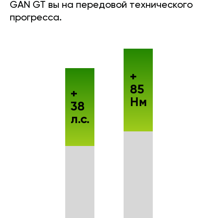
GAN GT вы на передовой технического
прогресса.
+
85
+
Нм
38
л.с.