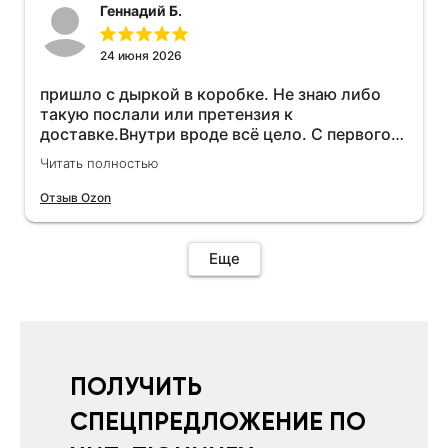
Геннадий Б.
24 июня 2026
пришло с дыркой в коробке. Не знаю либо
такую послали или претензия к
доставке.Внутри вроде всё цело. С первого
раза установить не получается не знаю
Читать полностью
может интернет дурит. Четыре звёзды за
упаковку с дыркой.Как опробую дополню
Отзыв Ozon
отзыв.Дополняю отзыв для установки
необходимо подключить vpn на телефоне
иначе не качает без него. Как поставил сразу
Еще
всё установилось по работе устройства
дополню позже ещё не проехал 120
км.Дополняю после пробега 120 км
действительно работает провалов нет разгон
более энергичный расход не
увеличился.Всем рекомендую к покупке.
ПОЛУЧИТЬ
СПЕЦПРЕДЛОЖЕНИЕ ПО