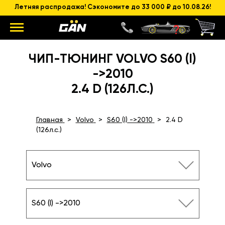
Летняя распродажа! Сэкономите до 33 000 ₽ до 10.08.26!
ЧИП-ТЮНИНГ VOLVO S60 (I)
->2010
2.4 D (126Л.С.)
Главная
Volvo
S60 (I) ->2010
2.4 D
(126л.с.)
Volvo
S60 (I) ->2010