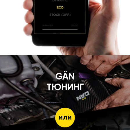
GÄN
ТЮНИНГ
или