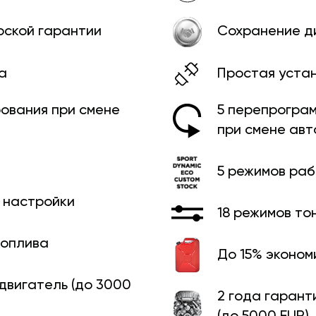
рской гарантии
Сохранение д
а
Простая уста
ования при смене
5 перепрограм
при смене ав
5 режимов ра
й настройки
18 режимов то
топлива
До 15% эконом
 двигатель (до 3000
2 года гарант