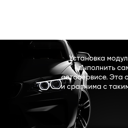
Установка моду
выполнить са
автосервисе. Эта 
и сравнима с таки