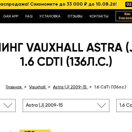
аспродажа! Сэкономите до 33 000 ₽ до 10.08.26!
02
Как
GAN APP
FAQ
УСТАНОВКА
ОТЗЫВЫ
КОНТАКТЫ
Заказа
НГ VAUXHALL ASTRA (J
1.6 CDTI (136Л.С.)
Главная
Vauxhall
Astra (J) 2009-15
1.6 CdTi (136л.с.)
Astra (J) 2009-15
1.6 Cd