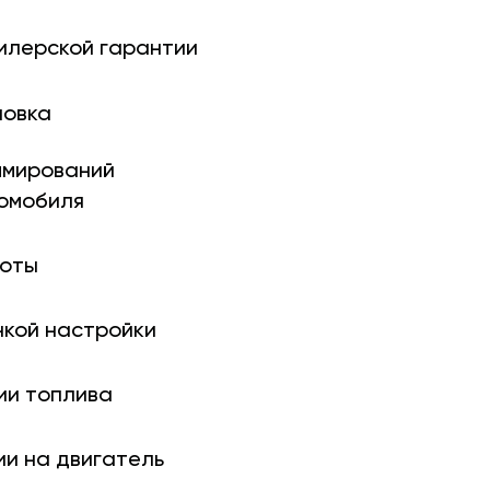
илерской гарантии
новка
ми­рований
томобиля
боты
нкой настройки
ии топлива
ии на двигатель