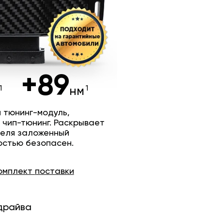
+89
нм
 тюнинг-модуль,
 чип-тюнинг. Раскрывает
теля заложенный
остью безопасен.
омплект
поставки
драйва