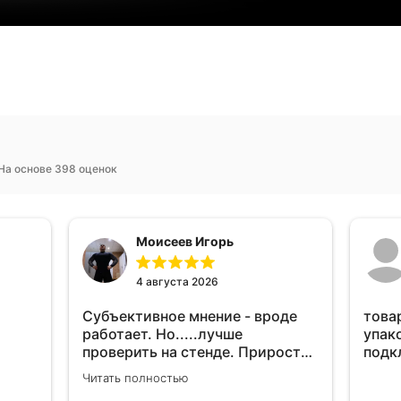
На основе 398 оценок
Моисеев Игорь
4 августа 2026
Субъективное мнение - вроде
това
работает. Но.....лучше
упак
проверить на стенде. Прирост
подк
10-12% "на глаз" уловить очень
Читать полностью
сложно. Покатаюсь, потом