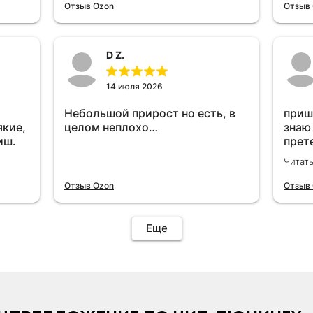
отключу и посмотрю, что будет
Отзыв Ozon
Отзыв
😁.
D Z.
14 июля 2026
Небольшой прирост но есть, в
приш
якие,
целом неплохо…
знаю
иш.
прет
вроде
Читат
уста
знаю
Отзыв Ozon
Отзыв
Четы
дырк
отзыв
Еще
уста
подк
иначе
пост
уста
устр