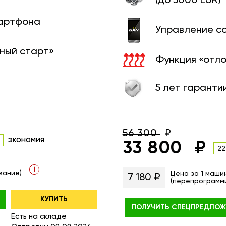
(до 5000 EUR)
мартфона
Управление с
ный старт»
Функция «отл
5 лет гаранти
56 300
экономия
33 800
22
i
вание)
Цена за 1 маши
7 180 ₽
(перепрограмм
КУПИТЬ
ПОЛУЧИТЬ
СПЕЦПРЕДЛОЖ
Есть на складе