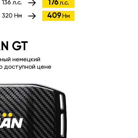
176
:
136 л.с.
л.с.
409
:
320 Нм
Нм
N GT
ный немецкий
о доступной цене