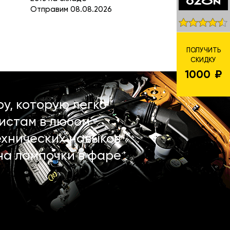
Отправим 08.08.2026
ПОЛУЧИТЬ
СКИДКУ
1000
у, которую легко
истам в любом
ехнических навыков
на лампочки в фаре