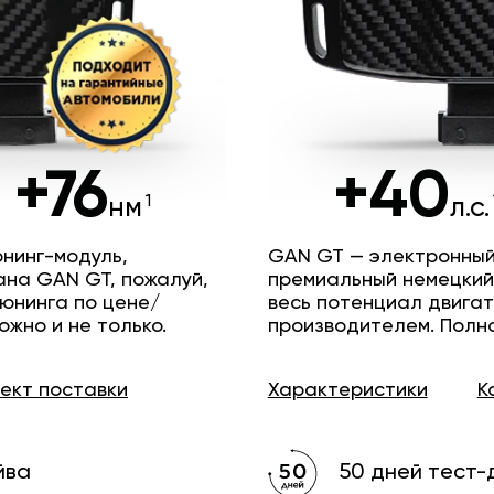
+76
+40
нм
л.с.
нинг-модуль,
GAN GT — электронный
ана GAN GT, пожалуй,
премиальный немецкий
юнинга по цене/
весь потенциал двига
ожно и не только.
производителем. Полн
лект
поставки
Характеристики
К
йва
50 дней тест-