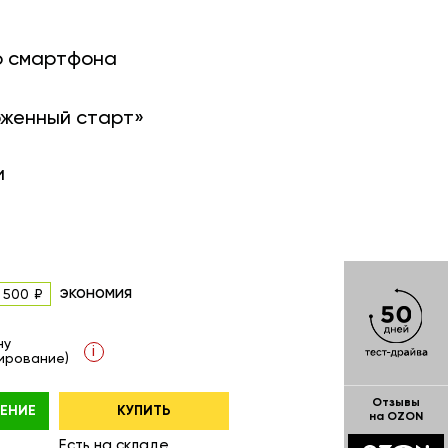
о смартфона
оженный старт»
и
экономия
 500
ну
i
ирование)
Отзывы
ЕНИЕ
КУПИТЬ
на OZON
Есть на складе