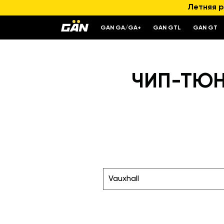
Летняя р
GAN GA/GA+
GAN GTL
GAN GT
ЧИП-ТЮНИ
Vauxhall