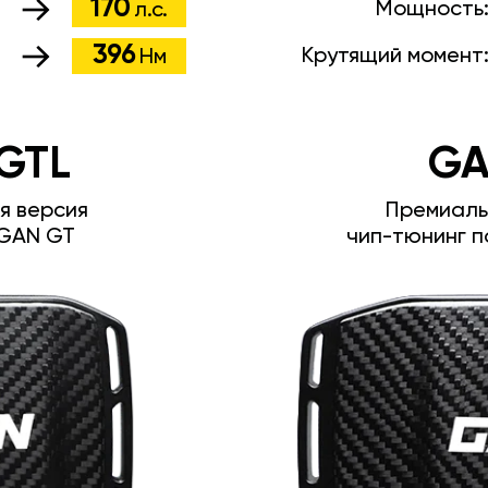
170
Мощность
л.с.
396
Крутящий момент
Нм
GTL
GA
я версия
Премиаль
GAN GT
чип-тюнинг п