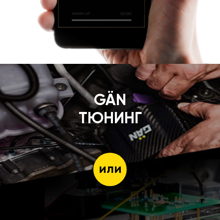
GÄN
ТЮНИНГ
или