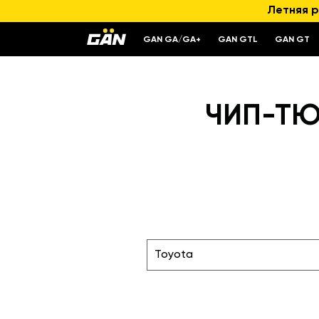
Летняя р
GAN GA/GA+
GAN GTL
GAN GT
ЧИП-ТЮН
Toyota