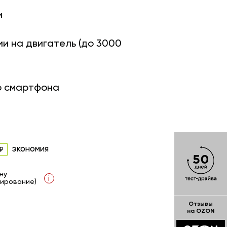
и
ии на двигатель (до 3000
о смартфона
экономия
ну
i
ирование)
Отзывы
на OZON