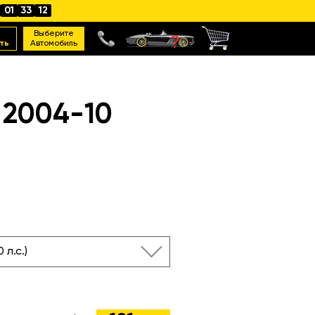
01
33
11
Выберите
ть
Автомобиль
 2004-10
0 л.с.)