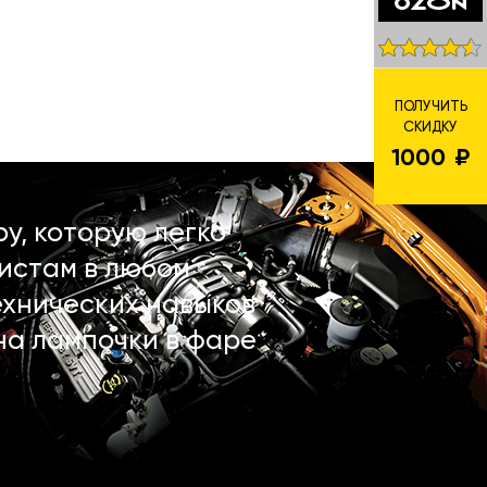
ПОЛУЧИТЬ
СКИДКУ
1000
у, которую легко
истам в любом
ехнических навыков
на лампочки в фаре