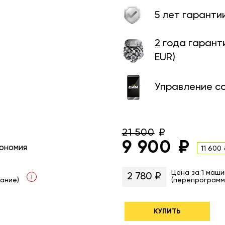
5 лет гаранти
2 года гарант
EUR)
Управление с
21 500
9 900
ономия
11 600
Цена за 1 маши
2 780 ₽
i
ание)
(перепрограмм
КУПИТЬ