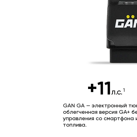
+11
л.с.
GAN GA — электронный тюн
облегченная версия GA+ б
управления со смартфона 
топлива.