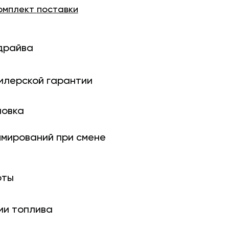
омплект
поставки
драйва
илерской гарантии
новка
ми­рований при смене
оты
ии топлива