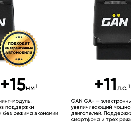
+15
+11
нм
л.с.
инг-модуль,
GAN GA+ — электронны
ез поддержки
увеличивающий мощно
и без режима экономии
двигателей. Поддержк
смартфона и трех реж