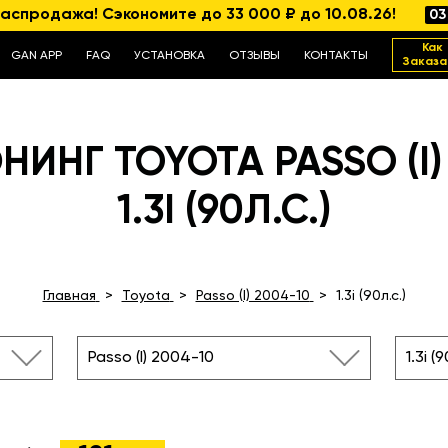
аспродажа! Сэкономите до 33 000 ₽ до 10.08.26!
03
Как
GAN APP
FAQ
УСТАНОВКА
ОТЗЫВЫ
КОНТАКТЫ
Заказа
ИНГ TOYOTA PASSO (I)
1.3I (90Л.С.)
Главная
Toyota
Passo (I) 2004-10
1.3i (90л.с.)
Passo (I) 2004-10
1.3i (9