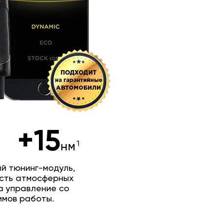
+15
нм
й тюнинг-модуль,
сть атмосферных
а управление со
имов работы.