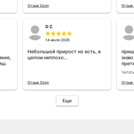
отключу и посмотрю, что будет
Отзыв Ozon
Отзыв
😁.
D Z.
14 июля 2026
Небольшой прирост но есть, в
приш
якие,
целом неплохо…
знаю
иш.
прет
вроде
Читат
уста
знаю
Отзыв Ozon
Отзыв
Четы
дырк
отзыв
Еще
уста
подк
иначе
пост
уста