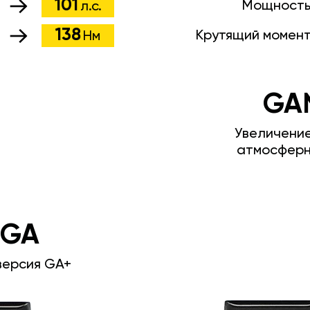
101
Мощность
л.с.
138
Крутящий момен
Нм
GA
Увеличени
атмосферн
 GA
версия GA+