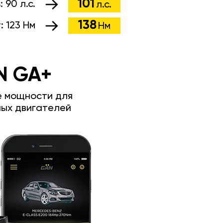
101
:
90 л.с.
л.с.
138
т:
123 Нм
Нм
N GA+
е мощности для
ых двигателей