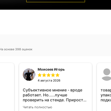
На основе 398 оценок
Моисеев Игорь
4 августа 2026
Субъективное мнение - вроде
това
работает. Но.....лучше
упак
проверить на стенде. Прирост
подк
10-12% "на глаз" уловить очень
Читать полностью
сложно. Покатаюсь, потом