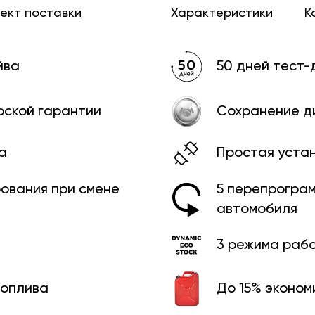
лект
поставки
Характеристики
К
йва
50 дней тест-
рской гарантии
Сохранение д
а
Простая уста
рования при смене
5 перепрограм
автомобиля
3 режима раб
топлива
До 15% эконом