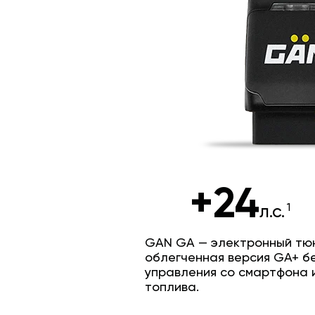
+24
л.с.
GAN GA — электронный тюн
облегченная версия GA+ б
управления со смартфона 
топлива.