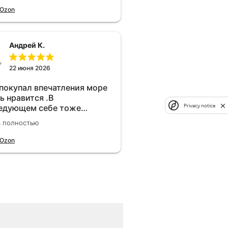
 Ozon
Андрей К.
22 июня 2026
 покупал впечатления море
ь нравится .В
Privacy notice
едующем себе тоже
брел.Реально прибавляет
ь полностью
ости!
 Ozon