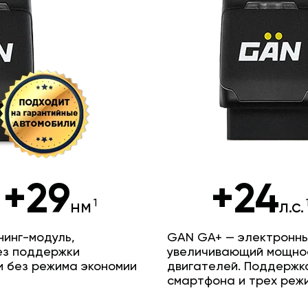
+29
+24
нм
л.с.
инг-модуль,
GAN GA+ — электронны
ез поддержки
увеличивающий мощно
и без режима экономии
двигателей. Поддержк
смартфона и трех реж