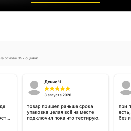
На основе 397 оценок
Денис Ч.
3 августа 2026
оде
товар пришел раньше срока
при 
упаковка целая всё на месте
есть,
ост
подключил пока что тестирую.
без 
ень