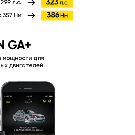
323
:
299 л.с.
л.с.
386
:
357 Нм
Нм
N GA+
е мощности для
ых двигателей