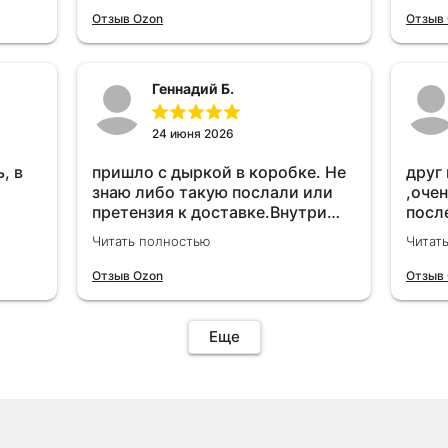
удет
Отзыв Ozon
Отзыв
Геннадий Б.
24 июня 2026
, в
пришло с дыркой в коробке. Не
друг
знаю либо такую послали или
,очен
претензия к доставке.Внутри
посл
вроде всё цело. С первого раза
прио
Читать полностью
Читат
установить не получается не
мощн
знаю может интернет дурит.
Отзыв Ozon
Отзыв
Четыре звёзды за упаковку с
дыркой.Как опробую дополню
отзыв.Дополняю отзыв для
Еще
установки необходимо
подключить vpn на телефоне
иначе не качает без него. Как
поставил сразу всё
установилось по работе