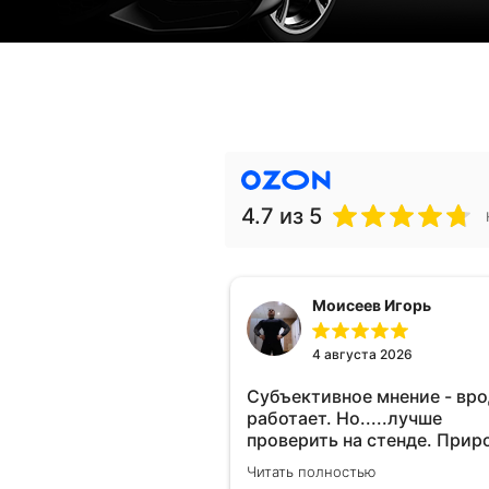
4.7
из 5
Моисеев Игорь
4 августа 2026
Субъективное мнение - вр
работает. Но.....лучше
проверить на стенде. Прир
10-12% "на глаз" уловить оч
Читать полностью
сложно. Покатаюсь, потом