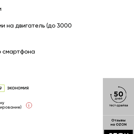
и
ии на двигатель (до 3000
о смартфона
экономия
ну
i
ирование)
Отзывы
на OZON