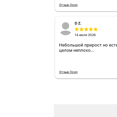
отключу и посмотрю, что б
Отзыв Ozon
😁.
D Z.
14 июля 2026
Небольшой прирост но есть
целом неплохо…
Отзыв Ozon