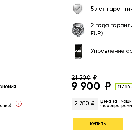
5 лет гаранти
2 года гарант
EUR)
Управление с
21 500
9 900
ономия
11 600
Цена за 1 маши
2 780 ₽
i
ание)
(перепрограмм
КУПИТЬ