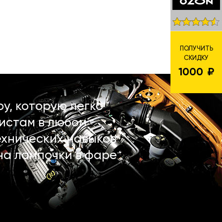
ПОЛУЧИТЬ
СКИДКУ
1000
у, которую легко
истам в любом
ехнических навыков
на лампочки в фаре