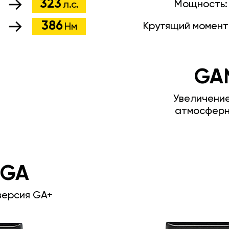
323
Мощность
л.с.
386
Крутящий момент
Нм
GA
Увеличени
атмосферн
 GA
версия GA+