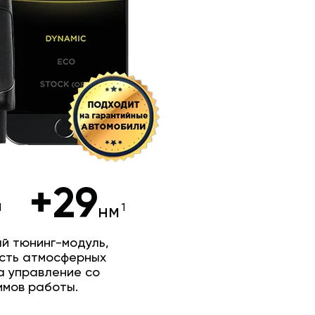
+29
нм
й тюнинг-модуль,
сть атмосферных
а управление со
имов работы.