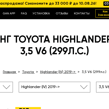
аспродажа! Сэкономите до 33 000 ₽ до 10.08.26!
03
Как
GAN APP
FAQ
УСТАНОВКА
ОТЗЫВЫ
КОНТАКТЫ
Заказа
Г TOYOTA HIGHLANDER (
3,5 V6 (299Л.С.)
Главная
Toyota
Highlander (IV) 2019->
3,5 V6 (299л.с.)
Highlander (IV) 2019->
3,5 V6