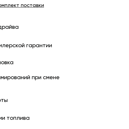
омплект
поставки
драйва
илерской гарантии
новка
ми­рований при смене
оты
ии топлива