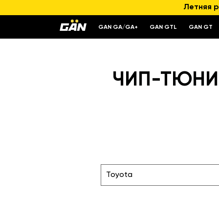
Летняя р
GAN GA/GA+
GAN GTL
GAN GT
ЧИП-ТЮНИН
Toyota