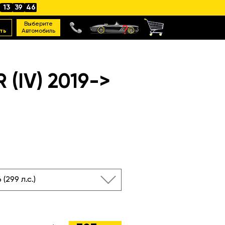
13
39
45
Выберите
ть
Автомобиль
IV) 2019->
 (299 л.с.)