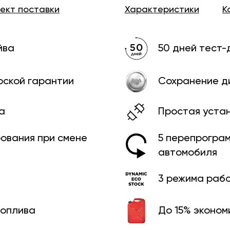
лект
поставки
Характеристики
К
йва
50 дней тест-
рской гарантии
Сохранение д
а
Простая уста
рования при смене
5 перепрограм
автомобиля
3 режима раб
топлива
До 15% эконом