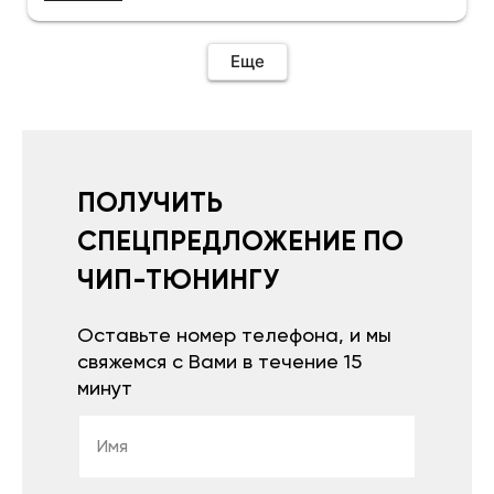
отзыв.Дополняю отзыв для установки
необходимо подключить vpn на телефоне
иначе не качает без него. Как поставил сразу
Еще
всё установилось по работе устройства
дополню позже ещё не проехал 120
км.Дополняю после пробега 120 км
действительно работает провалов нет разгон
более энергичный расход не
увеличился.Всем рекомендую к покупке.
ПОЛУЧИТЬ
СПЕЦПРЕДЛОЖЕНИЕ ПО
ЧИП-ТЮНИНГУ
Оставьте номер телефона, и мы
свяжемся с Вами в течение 15
минут