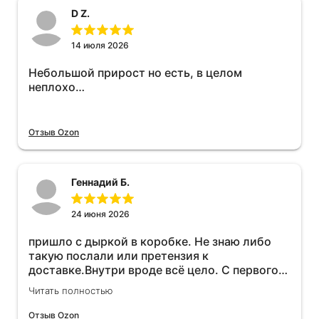
D Z.
14 июля 2026
Небольшой прирост но есть, в целом
неплохо…
Отзыв Ozon
Геннадий Б.
24 июня 2026
пришло с дыркой в коробке. Не знаю либо
такую послали или претензия к
доставке.Внутри вроде всё цело. С первого
раза установить не получается не знаю
Читать полностью
может интернет дурит. Четыре звёзды за
упаковку с дыркой.Как опробую дополню
Отзыв Ozon