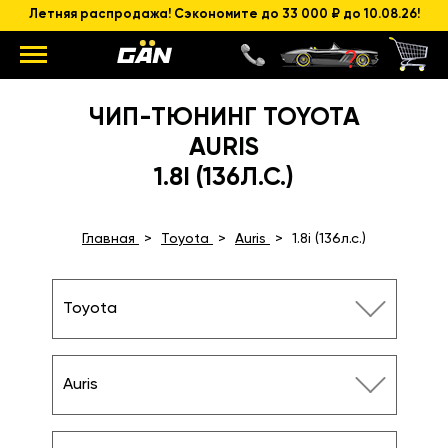
Летняя распродажа! Сэкономите до 33 000 ₽ до 10.08.26!
ЧИП-ТЮНИНГ TOYOTA
AURIS
1.8I (136Л.С.)
Главная
Toyota
Auris
1.8i (136л.с.)
Toyota
Auris