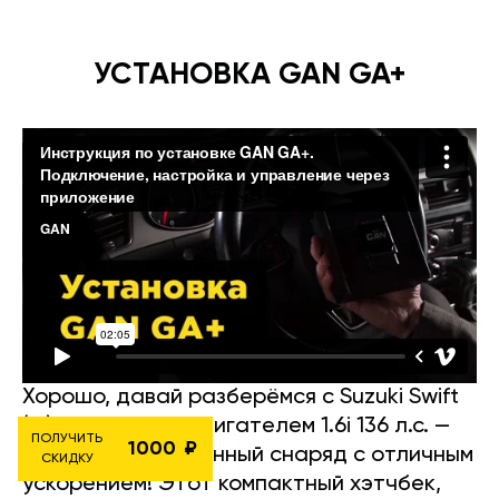
УСТАНОВКА GAN GA+
Хорошо, давай разберёмся с Suzuki Swift
(IV) 2010-2017 с двигателем 1.6i 136 л.с. —
ПОЛУЧИТЬ
1000
настоящий карманный снаряд с отличным
СКИДКУ
ускорением! Этот компактный хэтчбек,