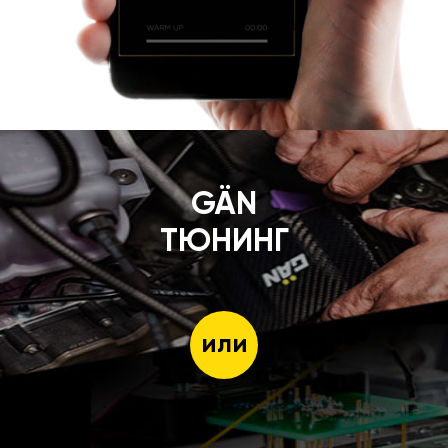
GÄN
ТЮНИНГ
или