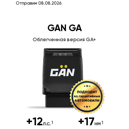
Отправим 08.08.2026
GAN GA
Облегченная версия GA+
+12
+17
л.с.
нм