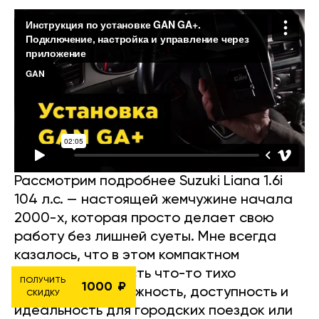
Рассмотрим подробнее Suzuki Liana 1.6i
104 л.с. — настоящей жемчужине начала
2000-х, которая просто делает свою
работу без лишней суеты. Мне всегда
казалось, что в этом компактном
семейном авто есть что-то тихо
ПОЛУЧИТЬ
1000
гениальное: надежность, доступность и
СКИДКУ
идеальность для городских поездок или