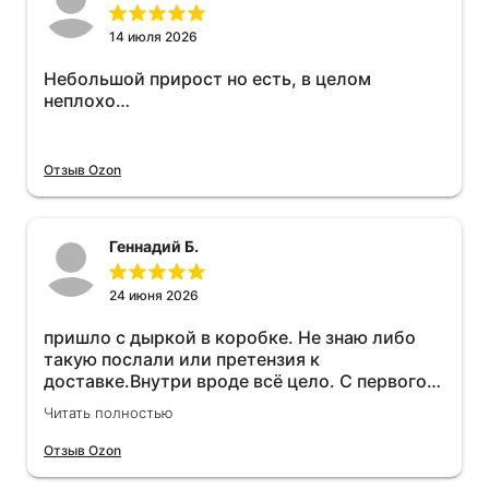
14 июля 2026
Небольшой прирост но есть, в целом
неплохо…
Отзыв Ozon
Геннадий Б.
24 июня 2026
пришло с дыркой в коробке. Не знаю либо
такую послали или претензия к
доставке.Внутри вроде всё цело. С первого
раза установить не получается не знаю
Читать полностью
может интернет дурит. Четыре звёзды за
упаковку с дыркой.Как опробую дополню
Отзыв Ozon
отзыв.Дополняю отзыв для установки