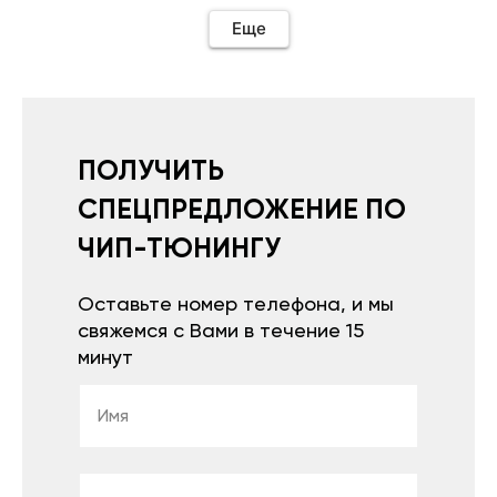
необходимо подключить vpn на телефоне
иначе не качает без него. Как поставил сразу
Еще
всё установилось по работе устройства
дополню позже ещё не проехал 120
км.Дополняю после пробега 120 км
действительно работает провалов нет разгон
более энергичный расход не
увеличился.Всем рекомендую к покупке.
ПОЛУЧИТЬ
СПЕЦПРЕДЛОЖЕНИЕ ПО
ЧИП-ТЮНИНГУ
Оставьте номер телефона, и мы
свяжемся с Вами в течение 15
минут