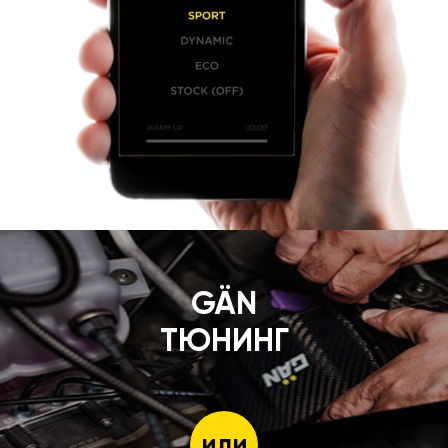
GÄN
ТЮНИНГ
или