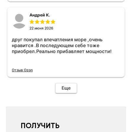
необходимо подключить vpn на телефоне
иначе не качает без него. Как поставил сразу
Андрей К.
всё установилось по работе устройства
дополню позже ещё не проехал 120
км.Дополняю после пробега 120 км
22 июня 2026
действительно работает провалов нет разгон
друг покупал впечатления море ,очень
более энергичный расход не
нравится .В последующем себе тоже
увеличился.Всем рекомендую к покупке.
приобрел.Реально прибавляет мощности!
Отзыв Ozon
Еще
ПОЛУЧИТЬ