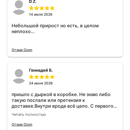
D Z.
14 июля 2026
Небольшой прирост но есть, в целом
неплохо…
Отзыв Ozon
Геннадий Б.
24 июня 2026
пришло с дыркой в коробке. Не знаю либо
такую послали или претензия к
доставке.Внутри вроде всё цело. С первого
раза установить не получается не знаю
Читать полностью
может интернет дурит. Четыре звёзды за
упаковку с дыркой.Как опробую дополню
Отзыв Ozon
отзыв.Дополняю отзыв для установки