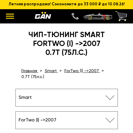
Летняя распродажа! Сэкономите до 33 000 ₽ до 10.08.26!
ЧИП-ТЮНИНГ SMART
FORTWO (I) ->2007
0.7T (75Л.С.)
Главная
Smart
ForTwo (I) ->2007
0.7T (75л.с.)
Smart
ForTwo (I) ->2007