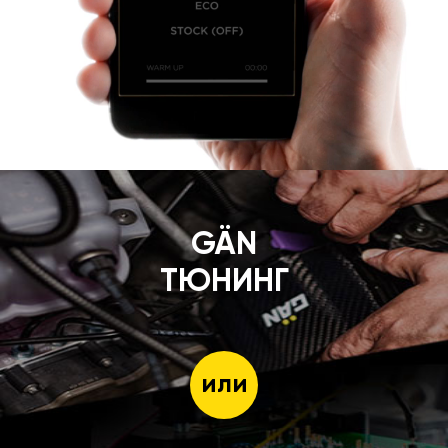
GÄN
ТЮНИНГ
или