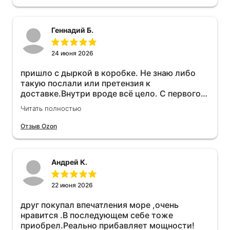
Геннадий Б.
24 июня 2026
пришло с дыркой в коробке. Не знаю либо
такую послали или претензия к
доставке.Внутри вроде всё цело. С первого
раза установить не получается не знаю
Читать полностью
может интернет дурит. Четыре звёзды за
упаковку с дыркой.Как опробую дополню
Отзыв Ozon
отзыв.Дополняю отзыв для установки
необходимо подключить vpn на телефоне
иначе не качает без него. Как поставил сразу
Андрей К.
всё установилось по работе устройства
дополню позже ещё не проехал 120
км.Дополняю после пробега 120 км
22 июня 2026
действительно работает провалов нет разгон
друг покупал впечатления море ,очень
более энергичный расход не
нравится .В последующем себе тоже
увеличился.Всем рекомендую к покупке.
приобрел.Реально прибавляет мощности!