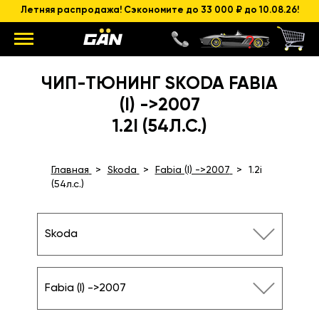
Летняя распродажа! Сэкономите до 33 000 ₽ до 10.08.26!
ЧИП-ТЮНИНГ SKODA FABIA
(I) ->2007
1.2I (54Л.С.)
Главная
Skoda
Fabia (I) ->2007
1.2i
(54л.с.)
Skoda
Fabia (I) ->2007