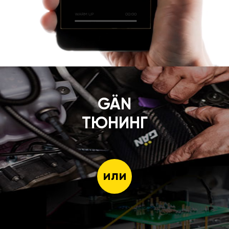
GÄN
ТЮНИНГ
или