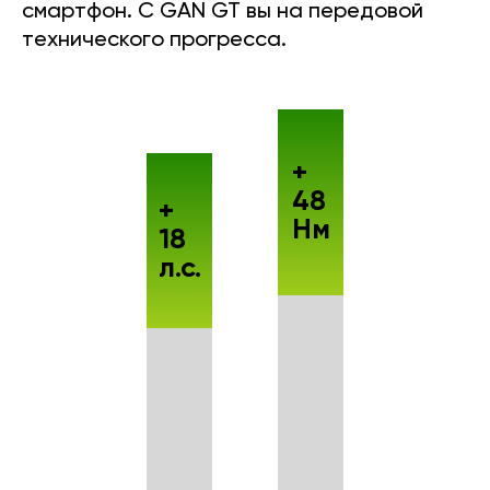
смартфон. С GAN GT вы на передовой
технического прогресса.
+
48
+
Нм
18
л.с.