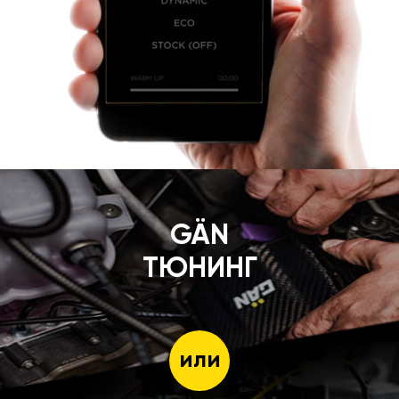
GÄN
ТЮНИНГ
или