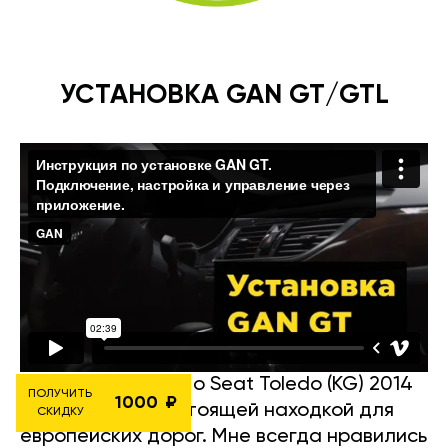
УСТАНОВКА GAN GT/GTL
Вот подробности о Seat Toledo (KG) 2014
ПОЛУЧИТЬ
1000
1.2 TSI 86HP — настоящей находкой для
СКИДКУ
европейских дорог. Мне всегда нравились