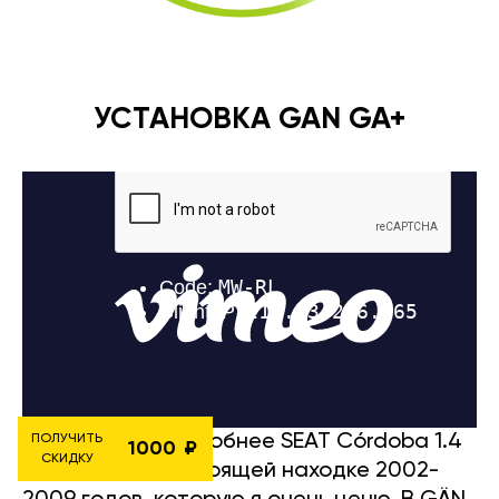
УСТАНОВКА GAN GA+
Рассмотрим подробнее SEAT Córdoba 1.4
ПОЛУЧИТЬ
1000
СКИДКУ
TDI 80 л.с. — настоящей находке 2002-