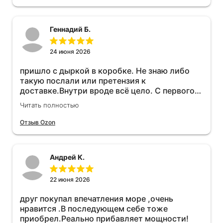
Геннадий Б.
24 июня 2026
пришло с дыркой в коробке. Не знаю либо
такую послали или претензия к
доставке.Внутри вроде всё цело. С первого
раза установить не получается не знаю
Читать полностью
может интернет дурит. Четыре звёзды за
упаковку с дыркой.Как опробую дополню
Отзыв Ozon
отзыв.Дополняю отзыв для установки
необходимо подключить vpn на телефоне
иначе не качает без него. Как поставил сразу
Андрей К.
всё установилось по работе устройства
дополню позже ещё не проехал 120
км.Дополняю после пробега 120 км
22 июня 2026
действительно работает провалов нет разгон
друг покупал впечатления море ,очень
более энергичный расход не
нравится .В последующем себе тоже
увеличился.Всем рекомендую к покупке.
приобрел.Реально прибавляет мощности!