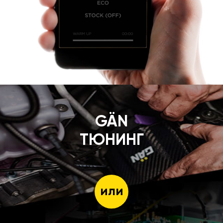
GÄN
ТЮНИНГ
или