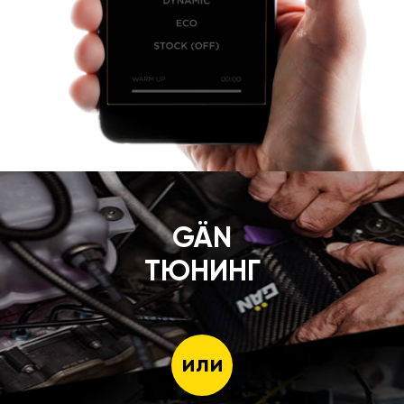
GÄN
ТЮНИНГ
или