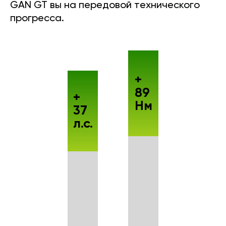
GAN GT вы на передовой технического
прогресса.
+
89
+
Нм
37
л.с.