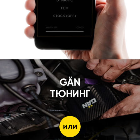
GÄN
ТЮНИНГ
или