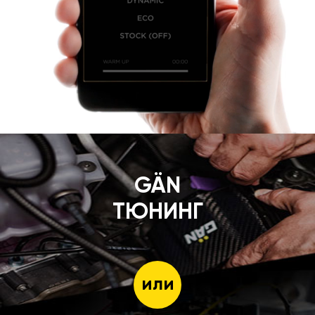
GÄN
ТЮНИНГ
или