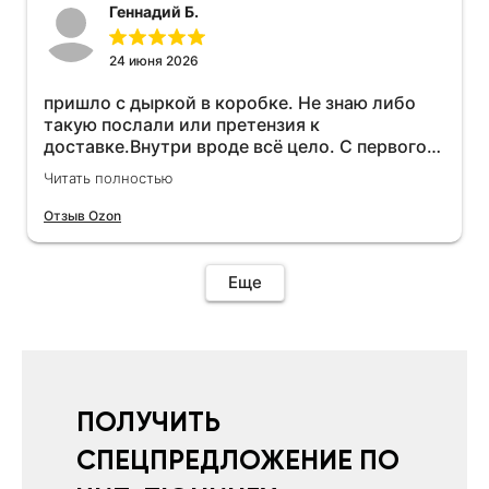
Геннадий Б.
24 июня 2026
пришло с дыркой в коробке. Не знаю либо
такую послали или претензия к
доставке.Внутри вроде всё цело. С первого
раза установить не получается не знаю
Читать полностью
может интернет дурит. Четыре звёзды за
упаковку с дыркой.Как опробую дополню
Отзыв Ozon
отзыв.Дополняю отзыв для установки
необходимо подключить vpn на телефоне
иначе не качает без него. Как поставил сразу
Еще
всё установилось по работе устройства
дополню позже ещё не проехал 120
км.Дополняю после пробега 120 км
действительно работает провалов нет разгон
более энергичный расход не
увеличился.Всем рекомендую к покупке.
ПОЛУЧИТЬ
СПЕЦПРЕДЛОЖЕНИЕ ПО