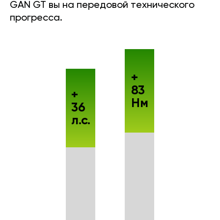
GAN GT вы на передовой технического
прогресса.
+
83
+
Нм
36
л.с.