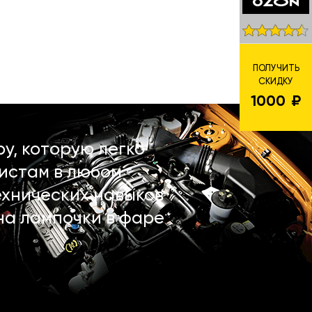
ПОЛУЧИТЬ
СКИДКУ
1000
у, которую легко
истам в любом
ехнических навыков
на лампочки в фаре