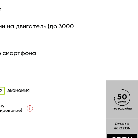
и
ии на двигатель (до 3000
о смартфона
экономия
ну
i
ирование)
Отзывы
на OZON