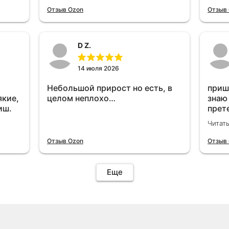
отключу и посмотрю, что будет
Отзыв Ozon
Отзыв
😁.
D Z.
14 июля 2026
Небольшой прирост но есть, в
приш
якие,
целом неплохо…
знаю
иш.
прет
вроде
Читат
уста
знаю
Отзыв Ozon
Отзыв
Четы
дырк
отзыв
Еще
уста
подк
иначе
пост
уста