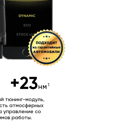
+23
нм
й тюнинг-модуль,
сть атмосферных
а управление со
имов работы.