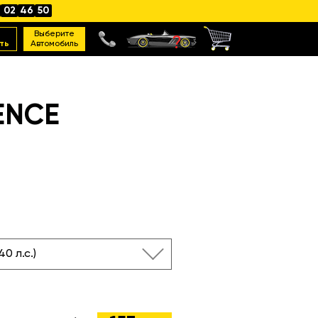
02
46
50
Выберите
ть
Автомобиль
ENCE
140 л.с.)