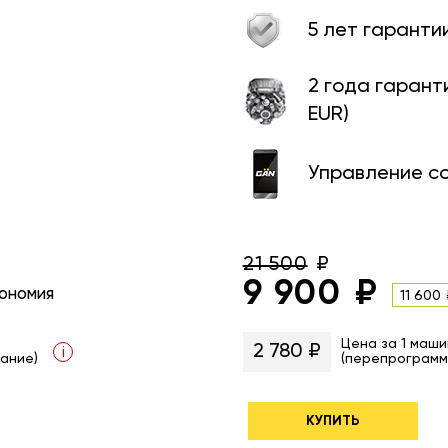
5 лет гаранти
2 года гарант
EUR)
Управление с
21 500
9 900
ономия
11 600
Цена за 1 маши
2 780 ₽
i
ание)
(перепрограмм
КУПИТЬ