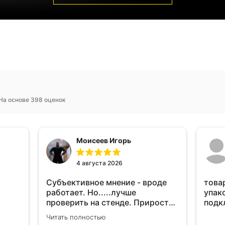
На основе 398 оценок
Моисеев Игорь
4 августа 2026
Субъективное мнение - вроде
това
работает. Но.....лучше
упак
проверить на стенде. Прирост
подк
10-12% "на глаз" уловить очень
Читать полностью
сложно. Покатаюсь, потом