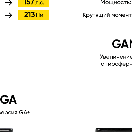
157
Мощность
л.с.
213
Крутящий момент
Нм
GA
Увеличени
атмосферн
 GA
версия GA+