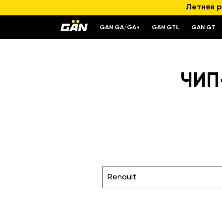
Летняя р
GAN GA/GA+
GAN GTL
GAN GT
ЧИП
Renault