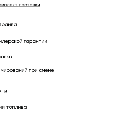
омплект
поставки
драйва
илерской гарантии
новка
ми­рований при смене
оты
ии топлива