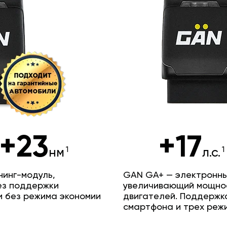
+23
+17
нм
л.с.
инг-модуль,
GAN GA+ — электронны
ез поддержки
увеличивающий мощно
и без режима экономии
двигателей. Поддержк
смартфона и трех реж