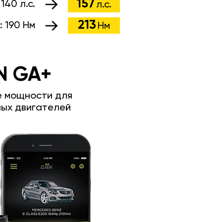
157
:
140 л.с.
л.с.
213
:
190 Нм
Нм
N GA+
е мощности для
ых двигателей