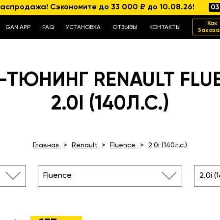
аспродажа! Сэкономите до 33 000 ₽ до 10.08.26!
03
Как
GAN APP
FAQ
УСТАНОВКА
ОТЗЫВЫ
КОНТАКТЫ
Заказа
-ТЮНИНГ RENAULT FLU
2.0I (140Л.С.)
Главная
Renault
Fluence
2.0i (140л.с.)
Fluence
2.0i (