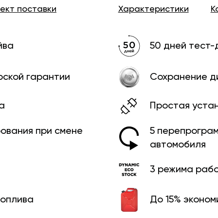
лект
поставки
Характеристики
К
йва
50 дней тест-
рской гарантии
Сохранение д
а
Простая уста
рования при смене
5 перепрограм
автомобиля
3 режима раб
топлива
До 15% эконом