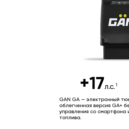
+17
л.с.
GAN GA — электронный тюн
облегченная версия GA+ б
управления со смартфона 
топлива.